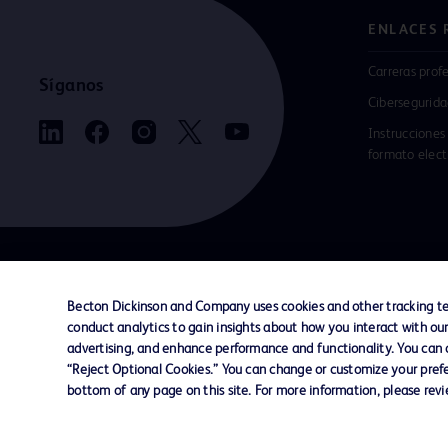
ENLACES 
Carreras prof
Síganos
Cibersegurid
Instrucciones
formato elect
Contáctenos
Preferencias de cookies
Privacidad
Becton Dickinson and Company uses cookies and other tracking tec
conduct analytics to gain insights about how you interact with ou
advertising, and enhance performance and functionality. You can op
2025 BD. Todos los derechos reservados. BD y
“Reject Optional Cookies.” You can change or customize your prefe
logotipo son marcas registradas de Becton, Di
bottom of any page on this site. For more information, please rev
and Company. Las demás marcas registradas 
propiedad de sus respectivos propietarios.