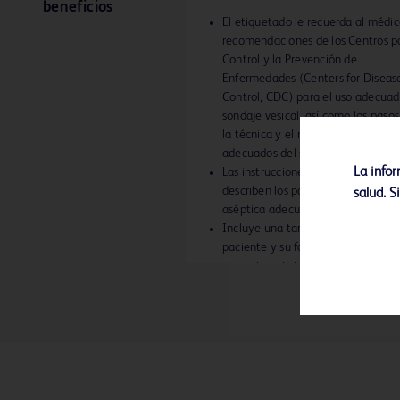
beneficios
El etiquetado le recuerda al médic
recomendaciones de los Centros pa
Control y la Prevención de
Enfermedades (Centers for Diseas
Control, CDC) para el uso adecuad
sondaje vesical, así como los pasos
la técnica y el mantenimiento
adecuados del sondaje vesical.
La info
Las instrucciones de uso ilustrativa
describen los pasos para la inserci
salud. S
aséptica adecuada del sondaje ves
Incluye una tarjeta educativa para
paciente y su familia para informar
paciente cateterizado cómo pued
ayudar a prevenir las Infecciones 
Urinarias Asociadas al Sondaje Ves
(IVURSV - Catheter-Associated Ur
Tract Infections, CAUTI).