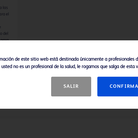
o las
ra el
e
o del
 para
rmación de este sitio web está destinada únicamente a profesionales d
s
ón
i usted no es un profesional de la salud, le rogamos que salga de esta 
ical.
 el
 al
SALIR
CONFIRM
e
de Vías
ical
inary