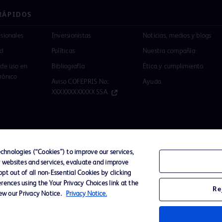
RÁPIDOS
esionales
Inversionistas
Noticias, medios y blogs
ad
Políticas
Nuestra compañía
 de uso en
Bibliografía
Ética y cumplimiento
rónico
Aviso COFEPRIS No:
Ayuda
XXXXXXXXXXXX SSA
Términos de uso
hnologies (“Cookies”) to improve our services,
r websites and services, evaluate and improve
t out of all non-Essential Cookies by clicking
 su
rences using the Your Privacy Choices link at the
Re
ckinson
iew our Privacy Notice.
Privacy Notice.
son