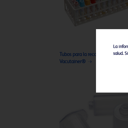
La info
salud. S
Tubos para la recolección de san
Vacutainer®