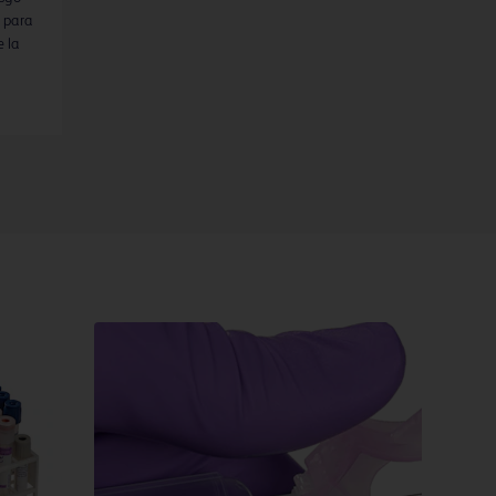
o para
e la