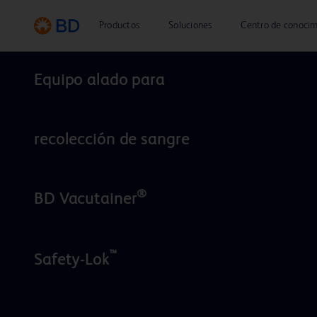
Productos
Soluciones
Centro de conocim
Productos
Equipo alado para
recolección de sangre
®
BD Vacutainer
™
Safety-Lok