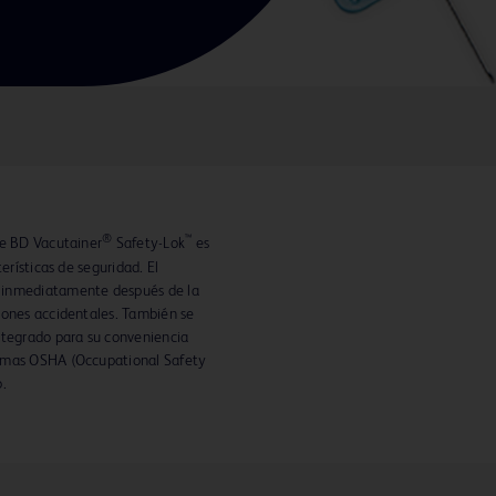
®
™
re BD Vacutainer
Safety-Lok
es
erísticas de seguridad. El
 inmediatamente después de la
iones accidentales. También se
ntegrado para su conveniencia
ormas OSHA (Occupational Safety
o.