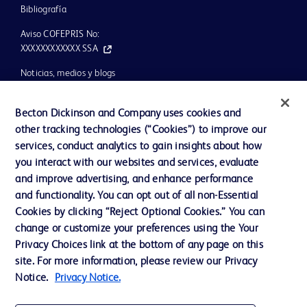
Bibliografía
Aviso COFEPRIS No:
XXXXXXXXXXXX SSA
Noticias, medios y blogs
Nuestra compañía
Becton Dickinson and Company uses cookies and
Ética y cumplimiento
other tracking technologies (“Cookies”) to improve our
services, conduct analytics to gain insights about how
Ayuda
you interact with our websites and services, evaluate
and improve advertising, and enhance performance
and functionality. You can opt out of all non-Essential
Contáctenos
Cookies by clicking “Reject Optional Cookies.” You can
Preferencias de cookies
change or customize your preferences using the Your
Privacy Choices link at the bottom of any page on this
Privacidad
site. For more information, please review our Privacy
Términos de uso
Notice.
Privacy Notice.