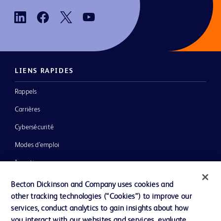
LIENS RAPIDES
Rappels
Carrières
Cybersécurité
Modes d’emploi
Investisseurs
Inclusion, diversité et équité
Becton Dickinson and Company uses cookies and
other tracking technologies (“Cookies”) to improve our
Ressources
services, conduct analytics to gain insights about how
Actualités, médias et blogs
you interact with our websites and services, evaluate