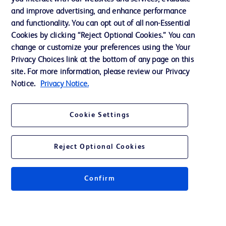
and improve advertising, and enhance performance
Notre entreprise
and functionality. You can opt out of all non-Essential
Ethique et conformité
Cookies by clicking “Reject Optional Cookies.” You can
change or customize your preferences using the Your
Privacy Choices link at the bottom of any page on this
Nous contacter
site. For more information, please review our Privacy
Notice.
Privacy Notice.
Paramètres des cookies
Charte de Protection des Données Personnelles
Cookie Settings
Conditions d'utlisation
Reject Optional Cookies
Confirm
© 2026 BD. Tous droits réservés. BD et le logo BD sont des marques
déposées de Becton, Dickinson and Company ou de ses filiales.