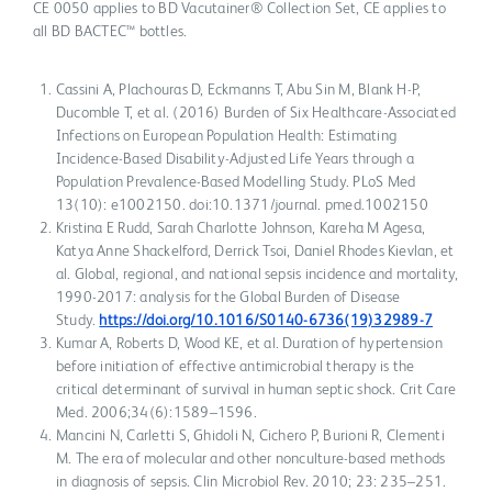
CE 0050 applies to BD Vacutainer® Collection Set, CE applies to
all BD BACTEC™ bottles.
Cassini A, Plachouras D, Eckmanns T, Abu Sin M, Blank H-P,
Ducomble T, et al. (2016) Burden of Six Healthcare-Associated
Infections on European Population Health: Estimating
Incidence-Based Disability-Adjusted Life Years through a
Population Prevalence-Based Modelling Study. PLoS Med
13(10): e1002150. doi:10.1371/journal. pmed.1002150
Kristina E Rudd, Sarah Charlotte Johnson, Kareha M Agesa,
Katya Anne Shackelford, Derrick Tsoi, Daniel Rhodes Kievlan, et
al. Global, regional, and national sepsis incidence and mortality,
1990-2017: analysis for the Global Burden of Disease
Study.
https://doi.org/10.1016/S0140-6736(19)32989-7
Kumar A, Roberts D, Wood KE, et al. Duration of hypertension
before initiation of effective antimicrobial therapy is the
critical determinant of survival in human septic shock. Crit Care
Med. 2006;34(6):1589–1596.
Mancini N, Carletti S, Ghidoli N, Cichero P, Burioni R, Clementi
M. The era of molecular and other nonculture-based methods
in diagnosis of sepsis. Clin Microbiol Rev. 2010; 23: 235–251.