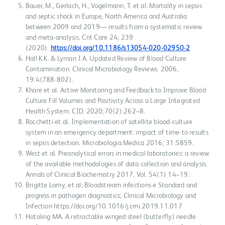
Bauer, M., Gerlach, H., Vogelmann, T. et al. Mortality in sepsis
and septic shock in Europe, North America and Australia
between 2009 and 2019— results from a systematic review
and meta-analysis. Crit Care 24, 239
(2020).
https://doi.org/10.1186/s13054-020-02950-2
Hall K.K. & Lyman J.A. Updated Review of Blood Culture
Contamination. Clinical Microbiology Reviews. 2006,
19:4(788-802).
Khare et al. Active Monitoring and Feedback to Improve Blood
Culture Fill Volumes and Positivity Across a Large Integrated
Health System. CID. 2020;70(2):262–8.
Rocchetti et al. Implementation of satellite blood-culture
system in an emergency department: impact of time-to results
in sepsis detection. Microbiologia Medica 2016; 31:5859.
West et al. Preanalytical errors in medical laboratories: a review
of the available methodologies of data collection and analysis.
Annals of Clinical Biochemistry 2017, Vol. 54(1) 14–19.
Brigitte Lamy, et al; Bloodstream infections e Standard and
progress in pathogen diagnostics; Clinical Microbiology and
Infection https://doi.org/10.1016/j.cmi.2019.11.017 ​
Hotaling MA. A retractable winged steel (butterfly) needle