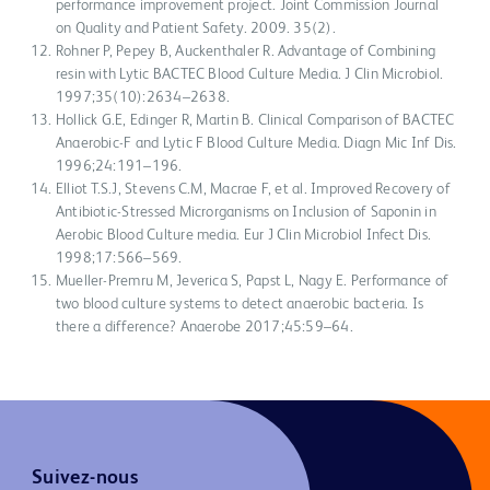
performance improvement project. Joint Commission Journal
on Quality and Patient Safety. 2009. 35(2).
Rohner P, Pepey B, Auckenthaler R. Advantage of Combining
resin with Lytic BACTEC Blood Culture Media. J Clin Microbiol.
1997;35(10):2634–2638.
Hollick G.E, Edinger R, Martin B. Clinical Comparison of BACTEC
Anaerobic-F and Lytic F Blood Culture Media. Diagn Mic Inf Dis.
1996;24:191–196.
Elliot T.S.J, Stevens C.M, Macrae F, et al. Improved Recovery of
Antibiotic-Stressed Microrganisms on Inclusion of Saponin in
Aerobic Blood Culture media. Eur J Clin Microbiol Infect Dis.
1998;17:566–569.
Mueller-Premru M, Jeverica S, Papst L, Nagy E. Performance of
two blood culture systems to detect anaerobic bacteria. Is
there a difference? Anaerobe 2017;45:59–64.
Suivez-nous