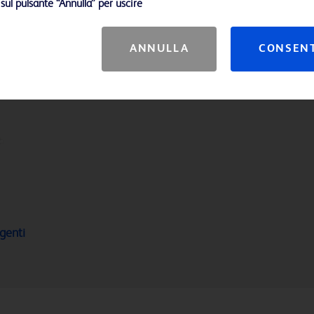
 sul pulsante “Annulla” per uscire
ANNULLA
CONSEN
genti