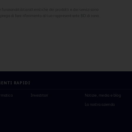
ne funzionalità/caratteristiche dei prodotti e dei servizi sono
i prega di fare riferimento al tuo rappresentante BD di zona.
ENTI RAPIDI
ormatica
Investitori
Notizie, media e blog
La nostra azienda