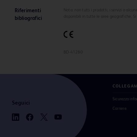
Nota: non tutti i prodotti, i servizi o alcu
Riferimenti
disponibili in tutte le aree geografiche. S
bibliografici
BD-41280
COLLEGAM
Sicurezza inf
Seguici
Carriere