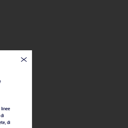
e
 linee
 di
te, di