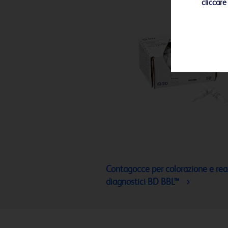
cliccare
Contagocce per colorazione e rea
diagnostici BD BBL™