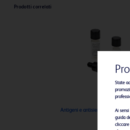
Prodotti correlati
Pro
State a
promozio
professi
Antigeni e antisieri BD
Ai sens
guida de
cliccare