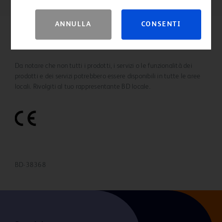
della Salute), vi preghiamo, se siete professionisti
sanitari, di cliccare sul pulsante “Consenti” per accedere
ANNULLA
CONSENTI
alla sezione, oppure, se non lo siete, di cliccare sul
pulsante “Annulla” per uscire
Riferimenti
Da notare che non tutti i prodotti, i servizi o le funzionalità dei
prodotti e dei servizi potrebbero essere disponibili in tutte le aree
locali. Rivolgiti al tuo rappresentante BD locale.
BD-38368