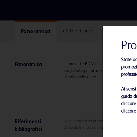
Panoramica
eIFU e risorse
Pro
State a
®
Le provette BD Vacutainer
Plus per l'ana
Panoramica
promozio
progettate per offrire più tempo per testa
professi
l'analisi delle urine.
Ai sens
guida de
cliccare
cliccare
Nota: non tutti i prodotti, i servizi o alcu
Riferimenti
disponibili in tutte le aree geografiche. S
bibliografici