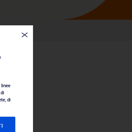
e
 linee
 di
te, di
TI