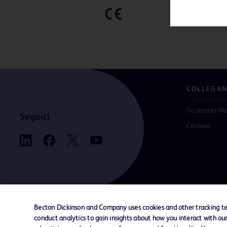
COLLEGAM
Sicurezza inf
Seguici
Carriere
Becton Dickinson and Company uses cookies and other tracking tec
conduct analytics to gain insights about how you interact with ou
Contattaci
Preferenze sui cookie
Privacy
Termi