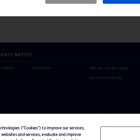
ENTI RAPIDI
ormatica
Investitori
Notizie, media e blog
La nostra azienda
hnologies (“Cookies”) to improve our services,
r websites and services, evaluate and improve
ni di utilizzo
Accessibilità al sito Web