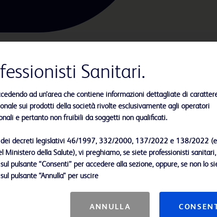
fessionisti Sanitari.
ccedendo ad un’area che contiene informazioni dettagliate di caratter
lisi delle urine sono state
nale sui prodotti della società rivolte esclusivamente agli operatori
re e analizzare i campioni per
onali e pertanto non fruibili da soggetti non qualificati.
i dei decreti legislativi 46/1997, 332/2000, 137/2022 e 138/2022 (e
l Ministero della Salute), vi preghiamo, se siete professionisti sanitari,
 sul pulsante “Consenti” per accedere alla sezione, oppure, se non lo sie
 sul pulsante “Annulla” per uscire
ne funzionalità/caratteristiche dei prodotti e dei servizi sono
i prega di fare riferimento al tuo rappresentante BD di zona.
ANNULLA
CONSEN