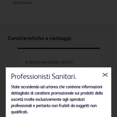
necessario.
Caratteristiche e vantaggi
Il design brevettato del filo
garantisce un posizionamento sicuro
e protetto.
Professionisti Sanitari.
State accedendo ad un’area che contiene informazioni
dettagliate di carattere promozionale sui prodotti della
società rivolte esclusivamente agli operatori
professionali e pertanto non fruibili da soggetti non
Gli esclusivi elementi di bloccaggio
qualificati.
garantiscono una resistenza