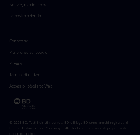
Notizie, media e blog
La nostra azienda
Contattaci
Preferenze sui cookie
Privacy
Termini di utilizzo
Accessibilità al sito Web
© 2026 BD. Tutti i diritti riservati. BD e il logo BD sono marchi registrati di
Becton, Dickinson and Company. Tutti gli altri marchi sono di proprietà dei
rispettivi titolari.