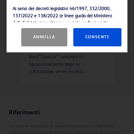
maggiore alla migrazione.
Ai sensi dei decreti legislativi 46/1997, 332/2000,
137/2022 e 138/2022 (e linee guida del Ministero
della Salute), vi preghiamo, se siete professionisti
sanitari, di cliccare sul pulsante “Consenti” per accedere
ANNULLA
CONSENTI
alla sezione, oppure, se non lo siete, di cliccare sul
A differenza di altri fili, il filo di
pulsante “Annulla” per uscire
localizzazione mammaria
®
Bard
DuaLok™ consente il
riposizionamento dopo la
collocazione, se necessario.
Riferimenti
Consulta le etichette e gli inserti del prodotto per indicazioni,
controindicazioni, pericoli, avvertenze, precauzioni e istruzioni per