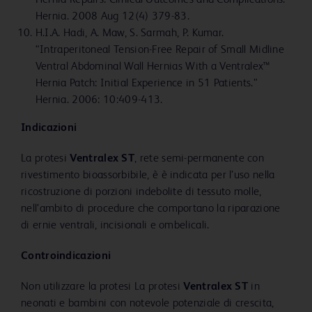
Hernia Repairs: Clinical Outcomes and Complications.”
Hernia. 2008 Aug 12(4) 379-83.
H.I.A. Hadi, A. Maw, S. Sarmah, P. Kumar.
“Intraperitoneal Tension-Free Repair of Small Midline
Ventral Abdominal Wall Hernias With a Ventralex™
Hernia Patch: Initial Experience in 51 Patients.”
Hernia. 2006: 10:409-413.
Indicazioni
La protesi
Ventralex ST
, rete semi-permanente con
rivestimento bioassorbibile, è è indicata per l’uso nella
ricostruzione di porzioni indebolite di tessuto molle,
nell’ambito di procedure che comportano la riparazione
di ernie ventrali, incisionali e ombelicali.
Controindicazioni
Non utilizzare la protesi La protesi
Ventralex ST
in
neonati e bambini con notevole potenziale di crescita,