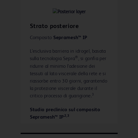
Strato posteriore
Composito
Sepramesh™ IP
L'esclusiva barriera in idrogel, basata
®
sulla tecnologia Sepra
, si gonfia per
ridurre al minimo l'adesione dei
tessuti al lato viscerale della rete e si
riassorbe entro 30 giorni, garantendo
la protezione viscerale durante il
3
critico processo di guarigione.
Studio preclinico sul composito
2,3
Sepramesh™ IP
"120-Day Comparative Analysis of