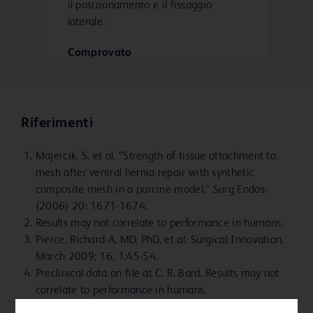
il posizionamento e il fissaggio
laterale.
Comprovato
Tecnica supportata clinicamente dal
2002 con oltre 800.000 impianti in
tutto il mondo e studi clinici
Riferimenti
pubblicati con revisione paritaria.
Majercik, S. et al. “Strength of tissue attachment to
mesh after ventral hernia repair with synthetic
composite mesh in a porcine model.” Surg Endos.
(2006) 20: 1671-1674.
Results may not correlate to performance in humans.
Pierce, Richard A. MD, PhD, et al. Surgical Innovation.
March 2009; 16, 1:45-54.
Preclinical data on file at C. R. Bard. Results may not
correlate to performance in humans.
These images are from a porcine study using the