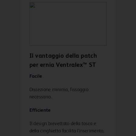
fissaggio laterale. La tecnologia
SorbaFlex™ Memory è contenuta in
un tubo a rete di polipropilene.
Il vantaggio della patch
per ernia Ventralex™ ST
Facile
Dissezione minima, fissaggio
necessario.
Efficiente
Il design brevettato della tasca e
della cinghietta facilita l'inserimento,