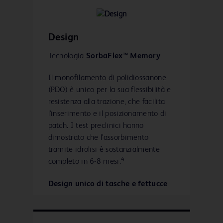
Adhesion Grade and Quantity, Mesh
Contraction, and Tissue Response to a
Novel Omega-3 Fatty Acid
Bioresorbable Barrier Macroporous
Design
Mesh After Intraperitoneal
Tecnologia
SorbaFlex™ Memory
Placement."
Il monofilamento di polidiossanone
(PDO) è unico per la sua flessibilità e
resistenza alla trazione, che facilita
l'inserimento e il posizionamento di
patch. I test preclinici hanno
dimostrato che l'assorbimento
tramite idrolisi è sostanzialmente
4
completo in 6-8 mesi.
Design unico di tasche e fettucce
La tasca e la fettucce facilitano
l'inserimento, il posizionamento e il