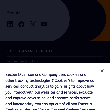
Seguici
COLLEGAMENTI RAPIDI
Sicurezza informatica
Carriere
Becton Dickinson and Company uses cookies and
Investitori
other tracking technologies (“Cookies”) to improve our
services, conduct analytics to gain insights about how
Notizie, media e blog
you interact with our websites and services, evaluate
La nostra azienda
and improve advertising, and enhance performance
and functionality. You can opt out of all non-Essential