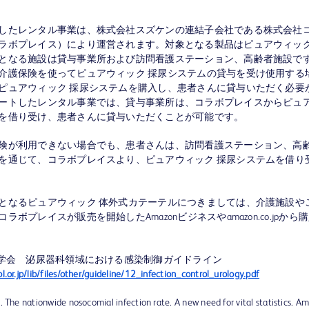
したレンタル事業は、株式会社スズケンの連結子会社である株式会社
ラボプレイス）により運営されます。対象となる製品はピュアウィック
となる施設は貸与事業所および訪問看護ステーション、高齢者施設で
介護保険を使ってピュアウィック 採尿システムの貸与を受け使用する場
ピュアウィック 採尿システムを購入し、患者さんに貸与いただく必要
ートしたレンタル事業では、貸与事業所は、コラボプレイスからピュ
を借り受け、患者さんに貸与いただくことが可能です。
険が利用できない場合でも、患者さんは、訪問看護ステーション、高
を通じて、コラボプレイスより、ピュアウィック 採尿システムを借り
となるピュアウィック 体外式カテーテルにつきましては、介護施設や
ラボプレイスが販売を開始したAmazonビジネスやamazon.co.jpか
科学会 泌尿器科領域における感染制御ガイドライン
l.or.jp/lib/files/other/guideline/12_infection_control_urology.pdf
. The nationwide nosocomial infection rate. A new need for vital statistics. A