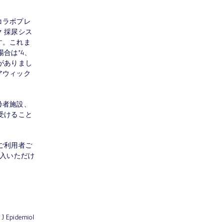
コラボプレ
 採尿シス
す。これま
合は*4、
がありまし
アウィック
齢者施設、
受けること
ご利用者ご
ら購入いただけ
m J Epidemiol