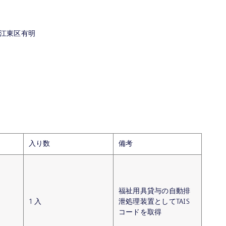
都江東区有明
入り数
備考
福祉用具貸与の自動排
1 入
泄処理装置としてTAIS
コードを取得