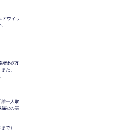
ュアウィッ
い。
場者約9万
。また、
。
「誰一人取
域福祉の実
00まで）