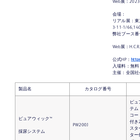
Web展：202
会場：
リアル展：東
3-11-1/66,1
弊社ブース番号：
Web展：H.C
公式HP：
https
入場料：無料
主催：全国社
製品名
カタログ番号
ピュ
テム
コー
ピュアウィック™
付き2
PW200J
スタ
採尿システム
ター