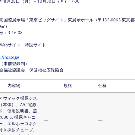
3年8月28日（月）～10月30日（月）17:00
京国際展示場「東京ビッグサイト」東展示ホール（〒135-0063 東京
40㎡）
3-16-08
.R.Webサイト 特設サイト
://hcr.or.jp/
（事前登録制）
会福祉協議会、保健福祉広報協会
内容物
規格
仕様
アウィック採尿シス
（本体）、A/C 電源
ド、使用説明書、蓋
000 cc 採尿キャニ
―
―
ー、エルボーコネク
付き採尿チューブ、