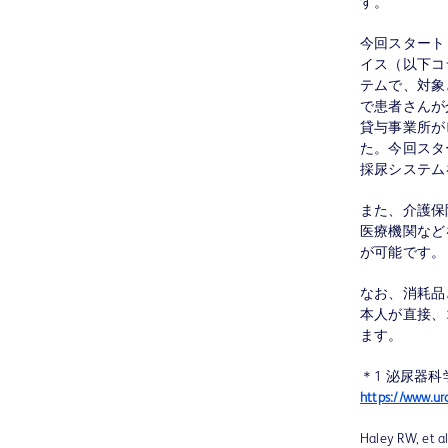
す。
今回スタート
イス（以下コ
テムで、対象
で患者さんが
貸与事業所が
た。今回スタ
採尿システム
また、介護保
医療機関など
が可能です。
なお、消耗品
本人が直接、コ
ます。
＊1 泌尿器
https://www.uro
Haley RW, et al