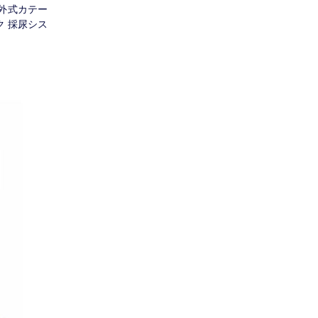
体外式カテー
ク 採尿シス