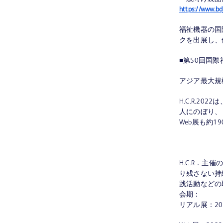
https://www.bd
福祉機器の国
クを出展し、
■第50回国際福祉
アジア最大規
H.C.R.2
人にのぼり、
Web展も約
H.C.R．
り残さない持
践活動などの
会期：
リアル展：20