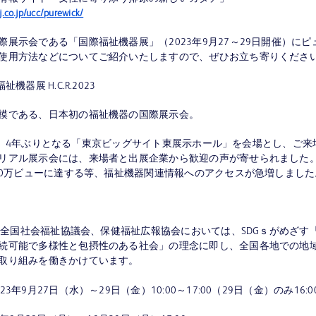
j.co.jp/ucc/purewick/
際展示会である「国際福祉機器展」（2023年9月27～29日開催）にピ
使用方法などについてご紹介いたしますので、ぜひお立ち寄りくださ
機器展 H.C.R.2023
模である、日本初の福祉機器の国際展示会。
022は、4年ぶりとなる「東京ビッグサイト東展示ホール」を会場とし、ご来
リアル展示会には、来場者と出展企業から歓迎の声が寄せられました
190万ビューに達する等、福祉機器関連情報へのアクセスが急増しました
主催の全国社会福祉協議会、保健福祉広報協会においては、SDGｓがめざす
続可能で多様性と包摂性のある社会」の理念に即し、全国各地での地
取り組みを働きかけています。
23年9月27日（水）～29日（金）10:00～17:00（29日（金）のみ16: