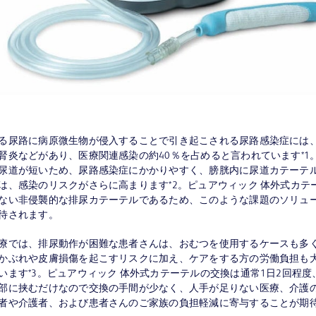
る尿路に病原微生物が侵入することで引き起こされる尿路感染症には
腎炎などがあり、医療関連感染の約40％を占めると言われています*1
尿道が短いため、尿路感染症にかかりやすく、膀胱内に尿道カテーテ
は、感染のリスクがさらに高まります*2。ピュアウィック 体外式カテ
ない非侵襲的な排尿カテーテルであるため、このような課題のソリュ
待されます。
療では、排尿動作が困難な患者さんは、おむつを使用するケースも多
かぶれや皮膚損傷を起こすリスクに加え、ケアをする方の労働負担も
います*3。ピュアウィック 体外式カテーテルの交換は通常1日2回程度
部に挟むだけなので交換の手間が少なく、人手が足りない医療、介護
者や介護者、および患者さんのご家族の負担軽減に寄与することが期