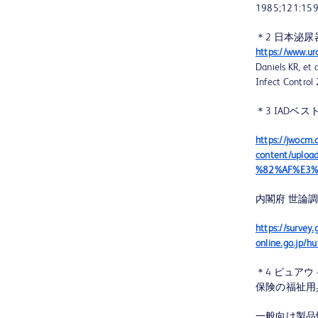
1985;121:15
＊2 日本泌
https://www.ur
Daniels KR, et
Infect Control
＊3 IADベ
https://jwocm.
content/up
%82%AF%E3%
内閣府 世論
https://survey
online.go.jp/h
＊4 ピュア
保険の福祉用
一般向け製品