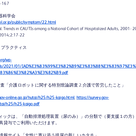
9-167
尿器科学会
ol.or.jp/public/symptom/22.html
 al. Trends in CAUTIs among a National Cohort of Hospitalized Adults, 2001- 
 2014;2:17-22
ストプラクティス
org/wp-
loads/2021/01/IAD%E3%83%99%E3%82%B9%E3%83%88%E3%83%97%E3
83%86%E3%82%A3%E3%82%B9.pdf
調査「介護ロボットに関する特別世論調査 2.介護で苦労したこと」
.gov-online.go.jp/hutai/h25/h25-kaigo.html
,
https://survey.gov-
utai/h25/h25-kaigo.pdf
ウィックは、「自動排泄処理装置（尿のみ）」の分類で（要支援１の方
具貸与でご利用いただけます。
情報サイト「女性に寄り添う排尿の新しいカタチ」