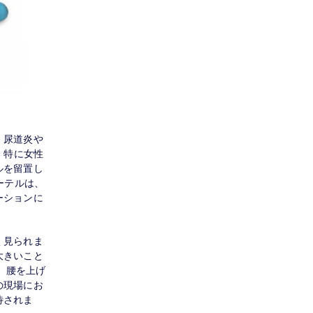
、尿道炎や
。特に女性
ルを留置し
ーテルは、
ーションに
く見られま
大きいこと
、腰を上げ
の現場にお
待されま