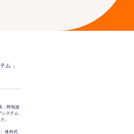
テム 」
長：阿知波
アシステム
した。
で、体外式