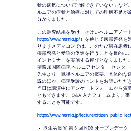
状の病気について理解できていない」など
ルニアの症状と治療に対しての理解不足が
分かりました。
この調査結果を受け、そけいヘルニアノー
https://www.hernia.jp/
）を通じて疾患啓発を
りますメディコンでは、このたび潜在患者
疾患啓発と受診の促進を行うことを目的に
インセミナーを実施する運びとなりました。
聖路加国際病院 ヘルニアセンター センタ
先生より、鼠径ヘルニアの概要、具体的な症
説のほか、病院受診のヒントをお話いただ
当日は講演中にアンケートフォームから質問
ともできます。 Q&A 入力フォームより、
することも可能です。
https://www.hernia.jp/lecture/citizen_public_lec
厚生労働省 第 5 回 NDB オープンデータ