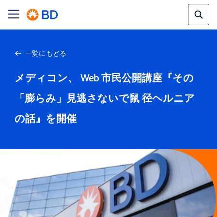
一覧にもどる
メディコン、 Web 市民公開講座『その
「膨らみ」見逃さないで鼠 径ヘルニア