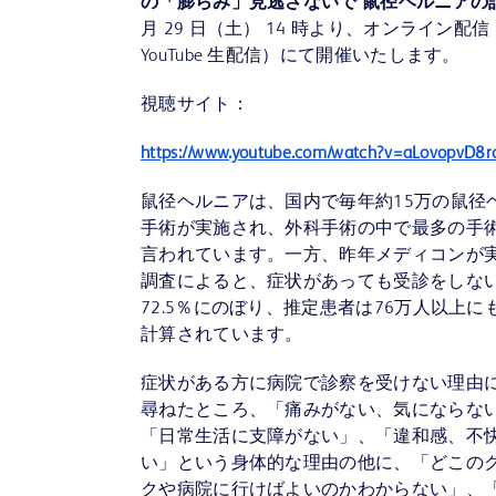
の「膨らみ」見逃さないで 鼠径ヘルニアの
月 29 日（土） 14 時より、オンライン配信
YouTube 生配信）にて開催いたします。
視聴サイト：
https://www.youtube.com/watch?v=aLovopvD8r
鼠径ヘルニアは、国内で毎年約15万の鼠径
手術が実施され、外科手術の中で最多の手術
言われています。一方、昨年メディコンが
調査によると、症状があっても受診をしな
72.5％にのぼり、推定患者は76万人以上に
計算されています。
症状がある方に病院で診察を受けない理由
尋ねたところ、「痛みがない、気にならな
「日常生活に支障がない」、「違和感、不
い」という身体的な理由の他に、「どこの
クや病院に行けばよいのかわからない」、