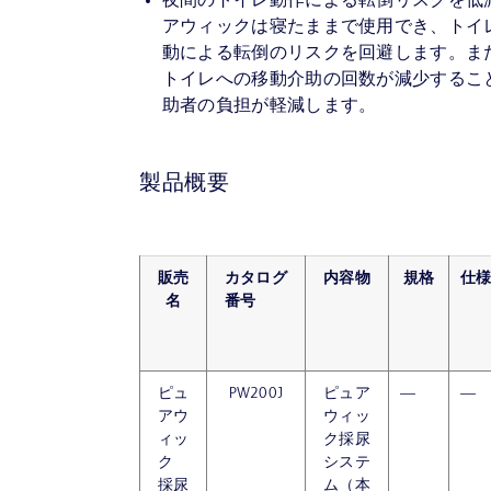
夜間のトイレ動作による転倒リスクを低
アウィックは寝たままで使用でき、トイ
動による転倒のリスクを回避します。ま
トイレへの移動介助の回数が減少するこ
助者の負担が軽減します。
製品概要
販売
カタログ
内容物
規格
仕
名
番号
ピュ
PW200J
ピュア
—
—
アウ
ウィッ
ィッ
ク採尿
ク
システ
採尿
ム（本