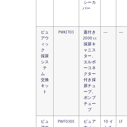
シーカ
バー
ピュ
PWKIT03
蓋付き
—
—
アウ
2000 cc
ィッ
採尿キ
ク
ャニス
採尿
ター、
シス
エルボ
テ
ーコネ
ム
クター
交換
付き採
キッ
尿チュ
ト
ーブ、
ポンプ
チュー
ブ
ピュ
PWF030E
ピュア
10 イ
LF