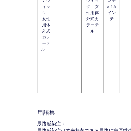
アウ
ウィッ
ンチ
ィッ
ク 女
× 1.5
ク
性用体
イン
女性
外式カ
チ
用体
テーテ
外式
ル
カテ
ーテ
ル
用語集
尿路感染症：