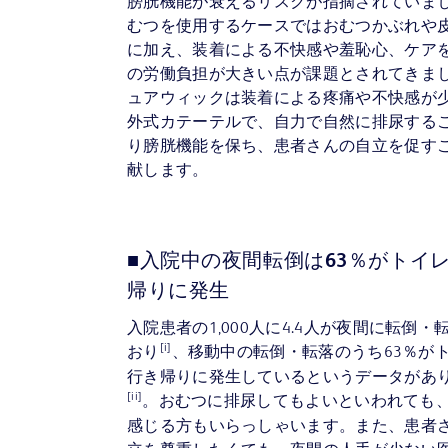
膀胱機能が衰えるリスクが指摘されていま
むつを使用するケースではおむつかぶれや
に加え、装着による不快感や羞恥心、ケア
の労働負担が大きい点が課題とされてきま
ュアウィックは装着による疼痛や不快感が
外式カテーテルで、自力で自然に排尿する
り膀胱機能を保ち、患者さんの自立を促す
献します。
■入院中の夜間転倒は63％がトイ
帰りに発生
入院患者の1,000人に4.4人が夜間に転倒・
[i]
おり
、移動中の転倒・転落のうち63％が
行き帰りに発生しているというデータがあ
[ii]
。おむつに排尿してもよいといわれても
感じる方もいらっしゃいます。また、患者