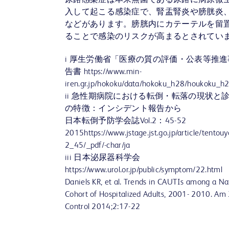
尿路感染症は本来無菌である尿路に病原微
入して起こる感染症で、腎盂腎炎や膀胱炎
などがあります。膀胱内にカテーテルを留
ることで感染のリスクが高まるとされてい
i 厚生労働省「医療の質の評価・公表等推
告書 https://www.min-
iren.gr.jp/hokoku/data/hokoku_h28/houkoku_h
ii 急性期病院における転倒・転落の現状と
の特徴：インシデント報告から
日本転倒予防学会誌Vol.2：45-52
2015https://www.jstage.jst.go.jp/article/tentou
2_45/_pdf/-char/ja
iii 日本泌尿器科学会
https://www.urol.or.jp/public/symptom/22.html
Daniels KR, et al. Trends in CAUTIs among a Na
Cohort of Hospitalized Adults, 2001- 2010. Am 
Control 2014;2:17-22