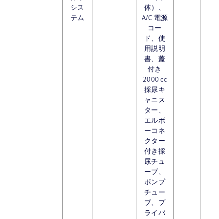
シス
体）、
テム
A/C 電源
コー
ド、使
用説明
書、蓋
付き
2000 cc
採尿キ
ャニス
ター、
エルボ
ーコネ
クター
付き採
尿チュ
ーブ、
ポンプ
チュー
ブ、プ
ライバ