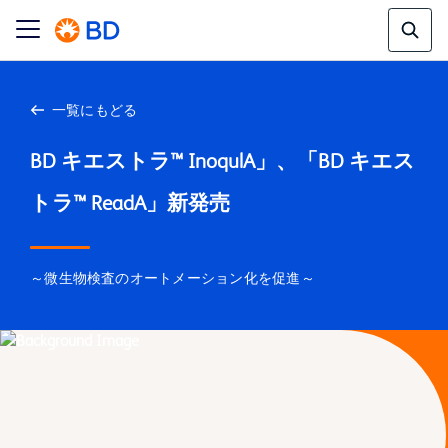
一覧にもどる
BD キエストラ™ InoqulA」、「BD キエス
～微生物検査のオートメーション化を促進～