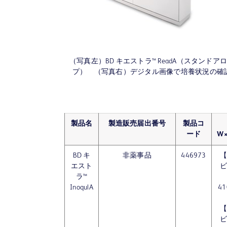
（写真左）BD キエストラ™ ReadA（スタンドア
プ） （写真右）デジタル画像で培養状況の確
製品名
製造販売届出番号
製品コ
ード
W×
BD キ
非薬事品
446973
エスト
ラ™
InoqulA
41