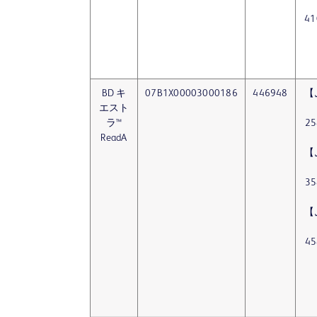
41
BD キ
07B1X00003000186
446948
【
エスト
ラ™
25
ReadA
【
35
【
45