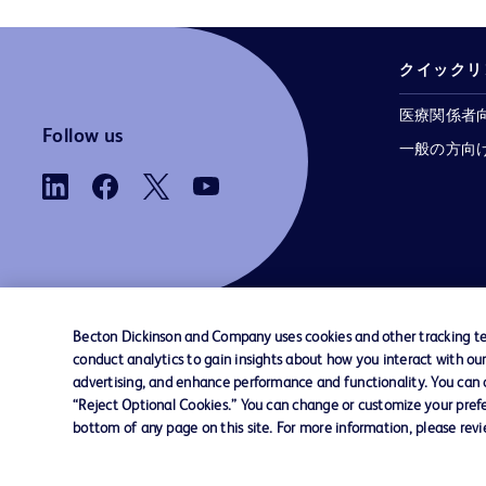
クイックリ
医療関係者
Follow us
一般の方向
Becton Dickinson and Company uses cookies and other tracking tec
conduct analytics to gain insights about how you interact with ou
お問い合わせ
Cookie Preferences
プライバシ
advertising, and enhance performance and functionality. You can op
“Reject Optional Cookies.” You can change or customize your prefe
bottom of any page on this site. For more information, please rev
© 2026 BD. All rights reserved. BD and the B
are trademarks of Becton, Dickinson and Comp