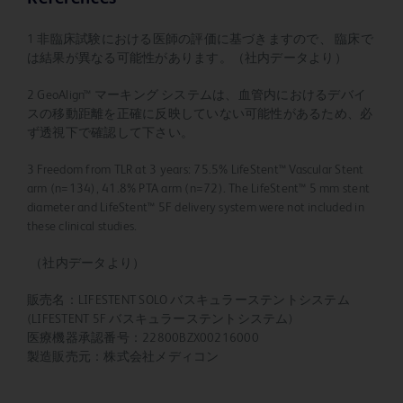
1 非臨床試験における医師の評価に基づきますので、 臨床で
は結果が異なる可能性があります。（社内データより）
2 GeoAlign™ マーキング システムは、血管内におけるデバイ
スの移動距離を正確に反映していない可能性があるため、必
ず透視下で確認して下さい。
3 Freedom from TLR at 3 years: 75.5% LifeStent™ Vascular Stent
arm (n=134), 41.8% PTA arm (n=72). The LifeStent™ 5 mm stent
diameter and LifeStent™ 5F delivery system were not included in
these clinical studies.
（社内データより）
販売名：LIFESTENT SOLO バスキュラーステントシステム
(LIFESTENT 5F バスキュラーステントシステム)
医療機器承認番号：22800BZX00216000
製造販売元：株式会社メディコン