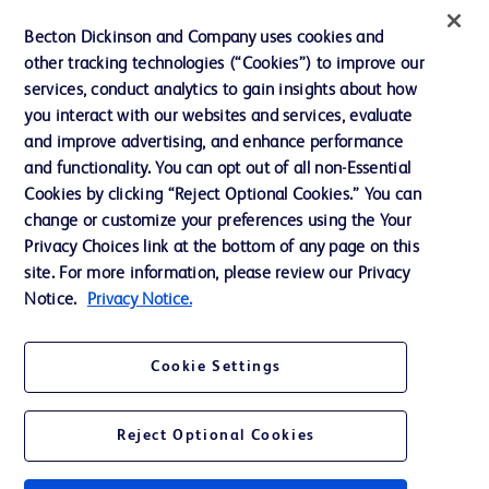
インクルージョン、ダイバー
Becton Dickinson and Company uses cookies and
シティ ＆ エクイティ
other tracking technologies (“Cookies”) to improve our
services, conduct analytics to gain insights about how
投資家向け情報（英語）
you interact with our websites and services, evaluate
会社案内
and improve advertising, and enhance performance
and functionality. You can opt out of all non-Essential
Cookies by clicking “Reject Optional Cookies.” You can
お問い合わせ
change or customize your preferences using the Your
Privacy Choices link at the bottom of any page on this
Cookie Preferences
site. For more information, please review our Privacy
プライバシーポリシー
Notice.
Privacy Notice.
ご利用規約
Cookie Settings
Reject Optional Cookies
© 2026 BD. All rights reserved. BD and the BD Logo are trademarks of
Becton, Dickinson and Company. All other trademarks are the property of