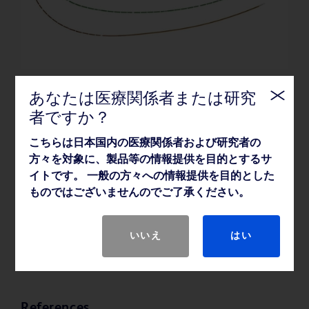
あなたは医療関係者または研究
者ですか？
LifeStent™ バスキュラーステントシステムは、浅大腿
動脈から近位膝窩動脈の対照血管径 4.0～6.5 mm の
こちらは日本国内の医療関係者および研究者の
自家血管内に生じた、病変長 20 cm 以下である症候
方々を対象に、製品等の情報提供を目的とするサ
性動脈疾患の新規又は再発性の狭窄または閉塞病変
イトです。 一般の方々への情報提供を目的とした
における治療に使用されます。また、同領域におけ
ものではございませんのでご了承ください。
るインターベンション治療の不成功に伴う急性もし
くは切迫閉塞の治療にも用いられます。（2024年4
月1日現在）
いいえ
はい
References