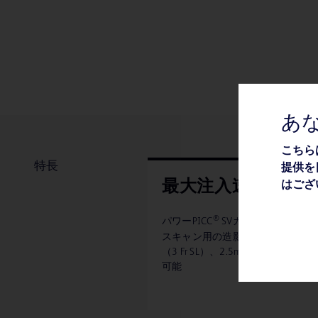
あ
こちら
特長
提供を
最大注入速度
はござ
®
パワーPICC
SVカテーテルなら、C
スキャン用の造影剤を最大速度 1 m
（3 Fr SL）、2.5mL/秒（4 Fr DL
可能