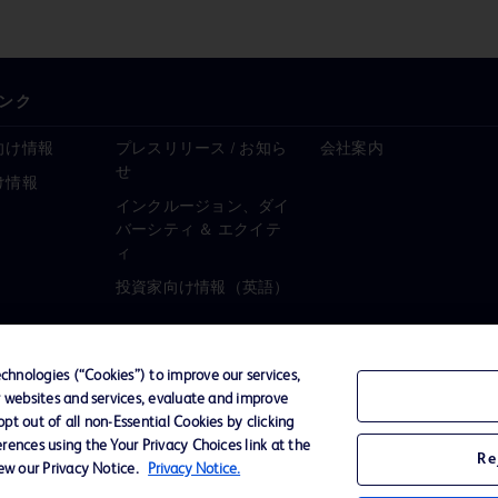
ンク
向け情報
プレスリリース / お知ら
会社案内
せ
け情報
インクルージョン、ダイ
バーシティ ＆ エクイテ
ィ
投資家向け情報（英語）
hnologies (“Cookies”) to improve our services,
r websites and services, evaluate and improve
ーポリシー
ご利用規約
t out of all non-Essential Cookies by clicking
rences using the Your Privacy Choices link at the
Re
iew our Privacy Notice.
Privacy Notice.
D Logo