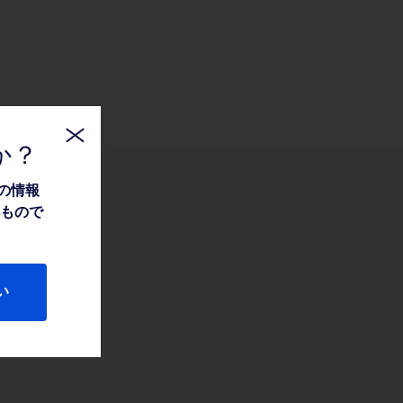
か？
の情報
たもので
い