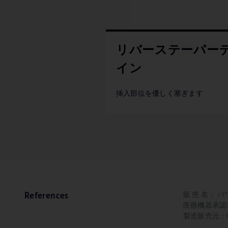
リバーステーパー
イン
挿入部位を優しく塞ぎます
販 売 名： パ
References
医療機器承認番号
製造販売元：