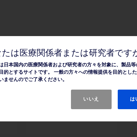
なたは医療関係者または研究者です
は日本国内の医療関係者および研究者の方々を対象に、製品等
目的とするサイトです。 一般の方々への情報提供を目的とし
CVP モニタリング
いませんのでご了承ください。
®
ECT
パワーPICC
SVカテーテルはCVP モニタ
いいえ
は
L/秒
リングに対応しています。
）で注入