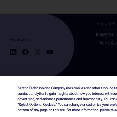
クイックリ
医療関係者
Follow us
一般の方向
Becton Dickinson and Company uses cookies and other tracking tec
conduct analytics to gain insights about how you interact with ou
お問い合わせ
Cookie Preferences
プライバシ
advertising, and enhance performance and functionality. You can op
“Reject Optional Cookies.” You can change or customize your prefe
bottom of any page on this site. For more information, please rev
© 2026 BD. All rights reserved. BD and the B