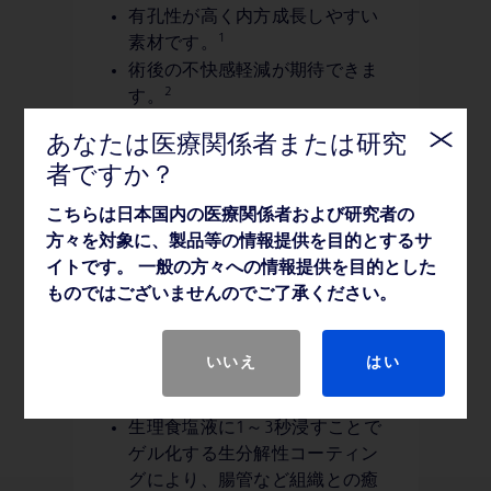
有孔性が高く内方成長しやすい
1
素材です。
術後の不快感軽減が期待できま
2
す。
あなたは医療関係者または研究
者ですか？
こちらは日本国内の医療関係者および研究者の
方々を対象に、製品等の情報提供を目的とするサ
イトです。 一般の方々への情報提供を目的とした
セプラ技術（生分解性コー
ものではございませんのでご了承ください。
ティング）
生分解性コーティングはセプラ技
いいえ
はい
術を採用しています。
生理食塩液に1～3秒浸すことで
ゲル化する生分解性コーティン
グにより、腸管など組織との癒