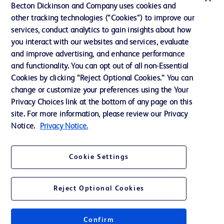
インクルージョン、ダイバー
Becton Dickinson and Company uses cookies and
シティ ＆ エクイティ
other tracking technologies (“Cookies”) to improve our
services, conduct analytics to gain insights about how
投資家向け情報（英語）
you interact with our websites and services, evaluate
会社案内
and improve advertising, and enhance performance
and functionality. You can opt out of all non-Essential
Cookies by clicking “Reject Optional Cookies.” You can
お問い合わせ
change or customize your preferences using the Your
Privacy Choices link at the bottom of any page on this
Cookie Preferences
site. For more information, please review our Privacy
プライバシーポリシー
Notice.
Privacy Notice.
ご利用規約
Cookie Settings
Reject Optional Cookies
© 2026 BD. All rights reserved. BD and the BD Logo are trademarks of
Becton, Dickinson and Company. All other trademarks are the property of
Confirm
their respective owners.