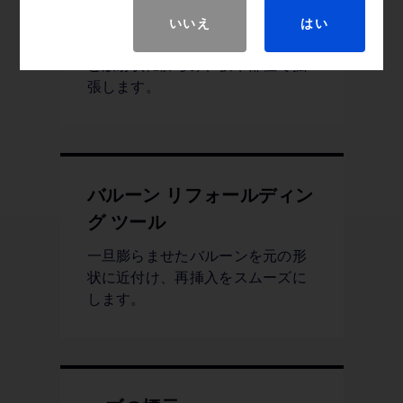
め、コシがありキンクしにくく操
作性を向上しています。また同軸
いいえ
はい
式構造によりバルーンがしっかり
と放射状に膨らみ、狭窄部位で拡
張します。
バルーン リフォールディン
グ ツール
一旦膨らませたバルーンを元の形
状に近付け、再挿入をスムーズに
します。