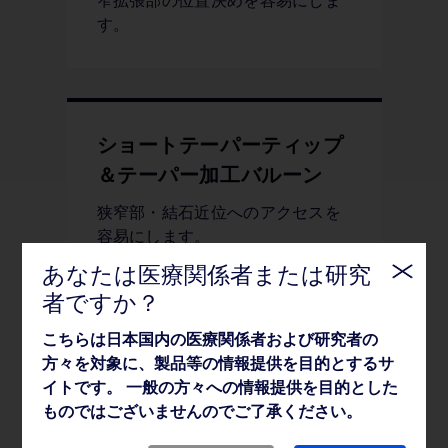
窄拡張部の位置決めを容易にしま
す。
ショートテーパーティップ
＆テーパー加工バルーン
狭窄部・結石近位へのアクセスを
容易にします。
あなたは医療関係者または研究
者ですか？
こちらは日本国内の医療関係者および研究者の
同軸式（Coaxial）構造のシ
方々を対象に、製品等の情報提供を目的とするサ
ャフト
イトです。 一般の方々への情報提供を目的とした
ものではございませんのでご了承ください。
シャフトは同軸式構造であるた