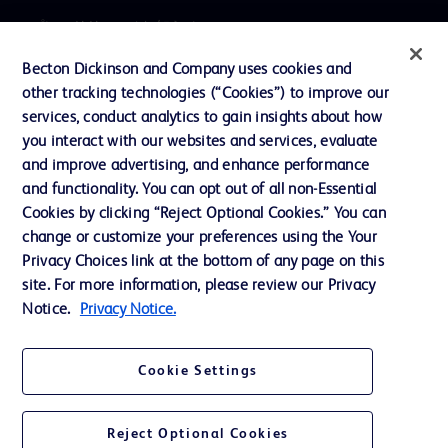
プレスリリース / お知らせ
インクルージョン、ダイバー
Becton Dickinson and Company uses cookies and
シティ ＆ エクイティ
other tracking technologies (“Cookies”) to improve our
services, conduct analytics to gain insights about how
投資家向け情報（英語）
you interact with our websites and services, evaluate
会社案内
and improve advertising, and enhance performance
and functionality. You can opt out of all non-Essential
Cookies by clicking “Reject Optional Cookies.” You can
お問い合わせ
change or customize your preferences using the Your
Privacy Choices link at the bottom of any page on this
Cookie Preferences
site. For more information, please review our Privacy
プライバシーポリシー
Notice.
Privacy Notice.
ご利用規約
Cookie Settings
Reject Optional Cookies