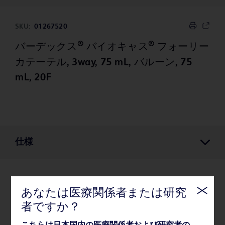
SKU:
01267520
®
®
バーデックス
バイオキャス
フォーリー
カテーテル, 3way, 75 mL, バルーン, 75
mL, 20F
仕様
仕様
あなたは医療関係者または研究
者ですか？
薬事・その他情報