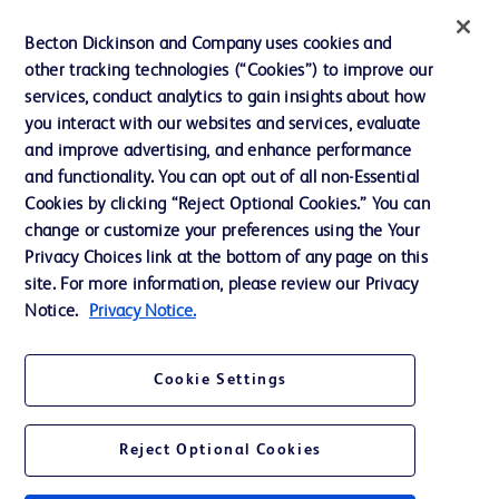
インクルージョン、ダイバー
Becton Dickinson and Company uses cookies and
シティ ＆ エクイティ
other tracking technologies (“Cookies”) to improve our
services, conduct analytics to gain insights about how
投資家向け情報（英語）
you interact with our websites and services, evaluate
会社案内
and improve advertising, and enhance performance
and functionality. You can opt out of all non-Essential
Cookies by clicking “Reject Optional Cookies.” You can
お問い合わせ
change or customize your preferences using the Your
Privacy Choices link at the bottom of any page on this
Cookie Preferences
site. For more information, please review our Privacy
プライバシーポリシー
Notice.
Privacy Notice.
ご利用規約
Cookie Settings
Reject Optional Cookies
© 2026 BD. All rights reserved. BD and the BD Logo are trademarks of