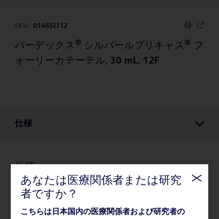
SKU:
0166SIJ12
®
®
バーデックス
シルバールブリキャス
フ
ォーリーカテーテル, 30 mL, 12F
仕様
仕様
あなたは医療関係者または研究
者ですか？
薬事・その他情報
こちらは日本国内の医療関係者および研究者の