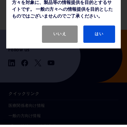
方々を対象に、製品等の情報提供を目的とするサ
製品基本仕様
イトです。 一般の方々への情報提供を目的とした
ものではございませんのでご了承ください。
いいえ
はい
Follow us
クイックリンク
医療関係者向け情報
一般の方向け情報
プレスリリース / お知らせ