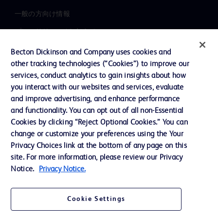
一般の方向け情報
プレスリリース / お知らせ
インクルージョン、ダイバー
Becton Dickinson and Company uses cookies and
シティ ＆ エクイティ
other tracking technologies (“Cookies”) to improve our
services, conduct analytics to gain insights about how
投資家向け情報（英語）
you interact with our websites and services, evaluate
会社案内
and improve advertising, and enhance performance
and functionality. You can opt out of all non-Essential
Cookies by clicking “Reject Optional Cookies.” You can
お問い合わせ
change or customize your preferences using the Your
Privacy Choices link at the bottom of any page on this
Cookie Preferences
site. For more information, please review our Privacy
プライバシーポリシー
Notice.
Privacy Notice.
ご利用規約
Cookie Settings