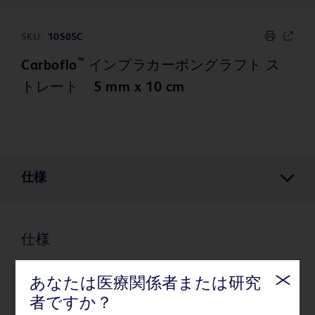
SKU:
10S05C
™
Carboflo
インプラカーボングラフト ス
トレート 5 mm x 10 cm
仕様
仕様
あなたは医療関係者または研究
梱包
者ですか？