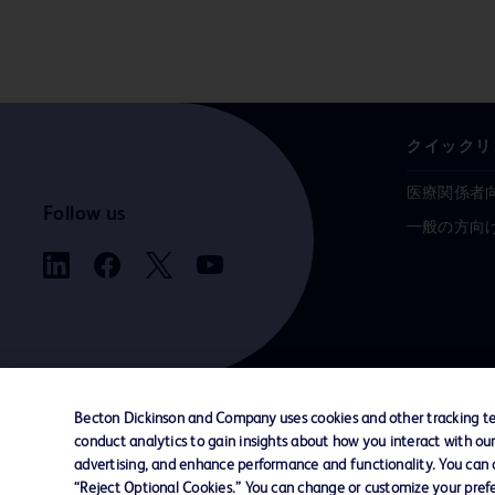
クイックリ
医療関係者
Follow us
一般の方向
Becton Dickinson and Company uses cookies and other tracking tec
conduct analytics to gain insights about how you interact with ou
お問い合わせ
Cookie Preferences
プライバシ
advertising, and enhance performance and functionality. You can op
“Reject Optional Cookies.” You can change or customize your prefe