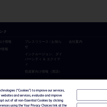
ンク
向け情報
プレスリリース / お知ら
会社案内
せ
け情報
インクルージョン、ダイ
バーシティ ＆ エクイテ
ィ
投資家向け情報（英語）
hnologies (“Cookies”) to improve our services,
r websites and services, evaluate and improve
ーポリシー
ご利用規約
t out of all non-Essential Cookies by clicking
rences using the Your Privacy Choices link at the