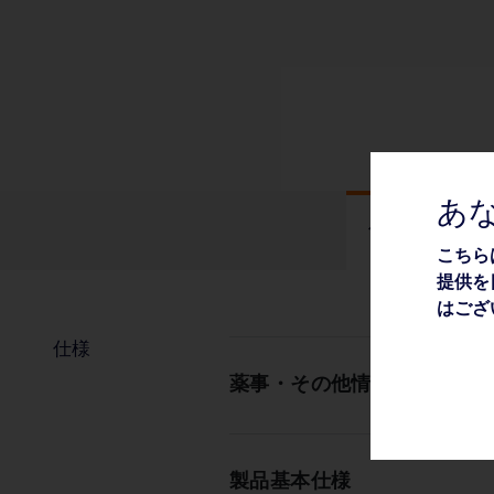
あ
仕様
こちら
提供を
はござ
仕様
薬事・その他情報
製品基本仕様