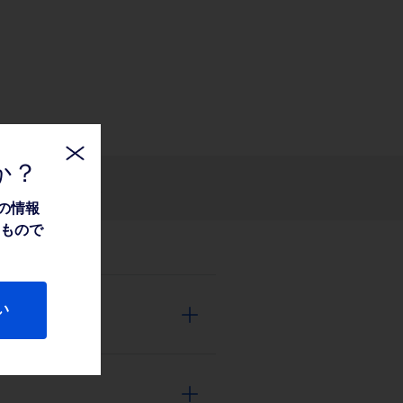
か？
関連情報
の情報
たもので
い