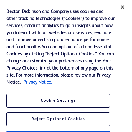
インクルージョン、ダイバー
Becton Dickinson and Company uses cookies and
シティ ＆ エクイティ
other tracking technologies (“Cookies”) to improve our
services, conduct analytics to gain insights about how
投資家向け情報（英語）
you interact with our websites and services, evaluate
会社案内
and improve advertising, and enhance performance
and functionality. You can opt out of all non-Essential
Cookies by clicking “Reject Optional Cookies.” You can
お問い合わせ
change or customize your preferences using the Your
Privacy Choices link at the bottom of any page on this
Cookie Preferences
site. For more information, please review our Privacy
プライバシーポリシー
Notice.
Privacy Notice.
ご利用規約
Cookie Settings
Reject Optional Cookies
© 2026 BD. All rights reserved. BD and the BD Logo are trademarks of