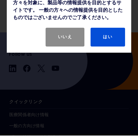
方々を対象に、製品等の情報提供を目的とするサ
製品基本仕様
イトです。 一般の方々への情報提供を目的とした
ものではございませんのでご了承ください。
いいえ
はい
Follow us
クイックリンク
医療関係者向け情報
一般の方向け情報
プレスリリース / お知らせ