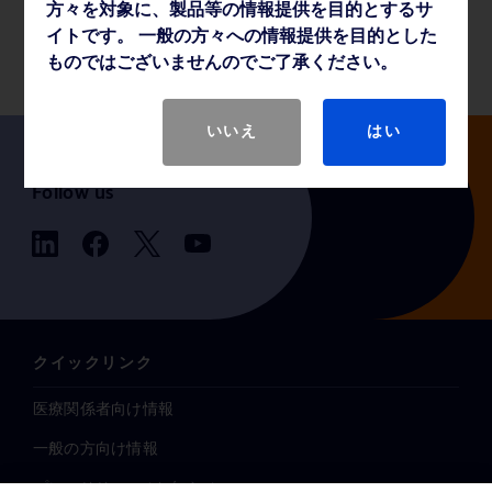
方々を対象に、製品等の情報提供を目的とするサ
製品基本仕様
イトです。 一般の方々への情報提供を目的とした
ものではございませんのでご了承ください。
いいえ
はい
Follow us
クイックリンク
医療関係者向け情報
一般の方向け情報
プレスリリース / お知らせ