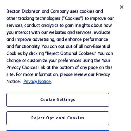
インクルージョン、ダイバー
Becton Dickinson and Company uses cookies and
シティ ＆ エクイティ
other tracking technologies (“Cookies”) to improve our
services, conduct analytics to gain insights about how
投資家向け情報（英語）
you interact with our websites and services, evaluate
会社案内
and improve advertising, and enhance performance
and functionality. You can opt out of all non-Essential
Cookies by clicking “Reject Optional Cookies.” You can
お問い合わせ
change or customize your preferences using the Your
Privacy Choices link at the bottom of any page on this
Cookie Preferences
site. For more information, please review our Privacy
プライバシーポリシー
Notice.
Privacy Notice.
ご利用規約
Cookie Settings
Reject Optional Cookies
© 2026 BD. All rights reserved. BD and the BD Logo are trademarks of