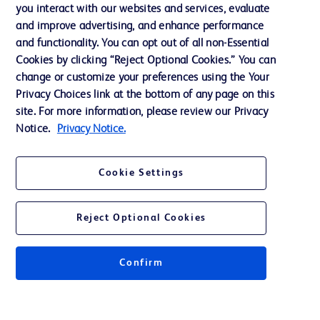
you interact with our websites and services, evaluate
会社案内
and improve advertising, and enhance performance
and functionality. You can opt out of all non-Essential
Cookies by clicking “Reject Optional Cookies.” You can
お問い合わせ
change or customize your preferences using the Your
Privacy Choices link at the bottom of any page on this
Cookie Preferences
site. For more information, please review our Privacy
プライバシーポリシー
Notice.
Privacy Notice.
ご利用規約
Cookie Settings
Reject Optional Cookies
© 2026 BD. All rights reserved. BD and the BD Logo are trademarks of
Becton, Dickinson and Company. All other trademarks are the property of
Confirm
their respective owners.