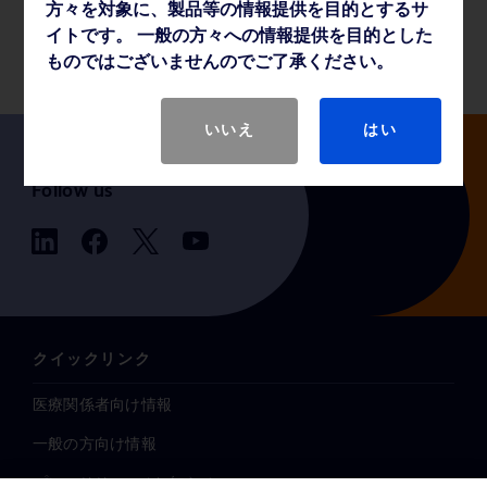
方々を対象に、製品等の情報提供を目的とするサ
製品基本仕様
イトです。 一般の方々への情報提供を目的とした
ものではございませんのでご了承ください。
いいえ
はい
Follow us
クイックリンク
医療関係者向け情報
一般の方向け情報
プレスリリース / お知らせ