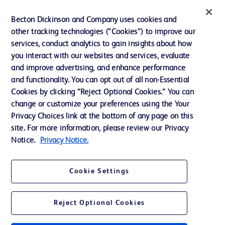
インクルージョン、ダイバー
Becton Dickinson and Company uses cookies and
シティ ＆ エクイティ
other tracking technologies (“Cookies”) to improve our
services, conduct analytics to gain insights about how
投資家向け情報（英語）
you interact with our websites and services, evaluate
会社案内
and improve advertising, and enhance performance
and functionality. You can opt out of all non-Essential
Cookies by clicking “Reject Optional Cookies.” You can
お問い合わせ
change or customize your preferences using the Your
Privacy Choices link at the bottom of any page on this
Cookie Preferences
site. For more information, please review our Privacy
プライバシーポリシー
Notice.
Privacy Notice.
ご利用規約
Cookie Settings
Reject Optional Cookies
© 2026 BD. All rights reserved. BD and the BD Logo are trademarks of