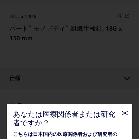
SKU:
211816
™
™
バード
モノプティ
組織生検針, 18G x
150 mm
仕様
仕様
あなたは医療関係者または研究
者ですか？
薬事・その他情報
こちらは日本国内の医療関係者および研究者の