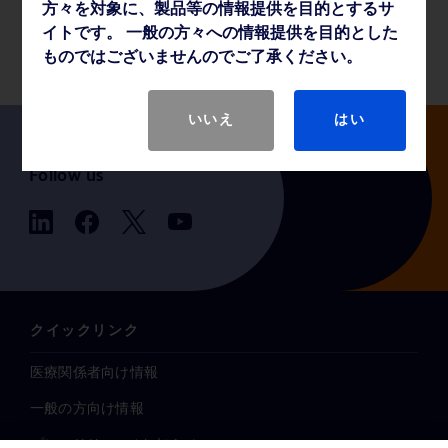
方々を対象に、製品等の情報提供を目的とするサ
製品基本仕様
イトです。 一般の方々への情報提供を目的とした
ものではございませんのでご了承ください。
いいえ
はい
Follow us
クイックリンク
医療関係者向け情報
一般の方向け情報
プレスリリース / お知らせ