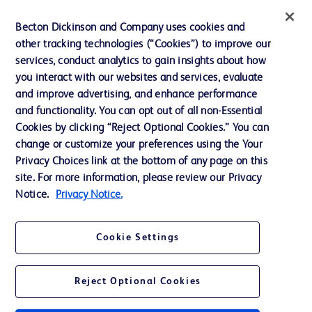
インクルージョン、ダイバー
Becton Dickinson and Company uses cookies and
シティ ＆ エクイティ
other tracking technologies (“Cookies”) to improve our
services, conduct analytics to gain insights about how
投資家向け情報（英語）
you interact with our websites and services, evaluate
会社案内
and improve advertising, and enhance performance
and functionality. You can opt out of all non-Essential
Cookies by clicking “Reject Optional Cookies.” You can
お問い合わせ
change or customize your preferences using the Your
Privacy Choices link at the bottom of any page on this
Cookie Preferences
site. For more information, please review our Privacy
プライバシーポリシー
Notice.
Privacy Notice.
ご利用規約
Cookie Settings
Reject Optional Cookies
© 2026 BD. All rights reserved. BD and the BD Logo are trademarks of