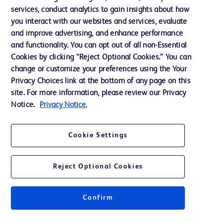
services, conduct analytics to gain insights about how
投資家向け情報（英語）
you interact with our websites and services, evaluate
会社案内
and improve advertising, and enhance performance
and functionality. You can opt out of all non-Essential
Cookies by clicking “Reject Optional Cookies.” You can
お問い合わせ
change or customize your preferences using the Your
Privacy Choices link at the bottom of any page on this
Cookie Preferences
site. For more information, please review our Privacy
プライバシーポリシー
Notice.
Privacy Notice.
ご利用規約
Cookie Settings
Reject Optional Cookies
© 2026 BD. All rights reserved. BD and the BD Logo are trademarks of
Becton, Dickinson and Company. All other trademarks are the property of
Confirm
their respective owners.