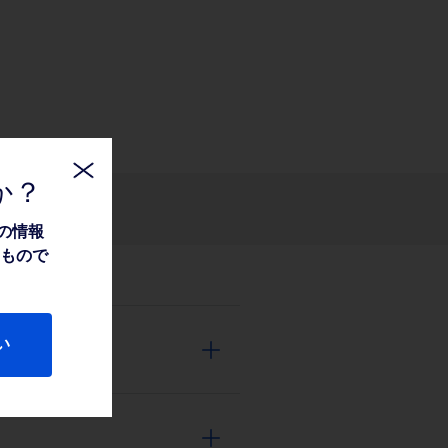
か？
関連情報
の情報
たもので
い