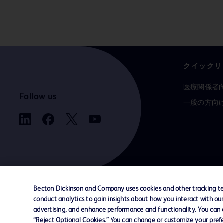
クイックリ
医療関係者
Follow us
一般の方向
Becton Dickinson and Company uses cookies and other tracking tec
conduct analytics to gain insights about how you interact with ou
お問い合わせ
Cookie Preferences
プライバシ
advertising, and enhance performance and functionality. You can op
“Reject Optional Cookies.” You can change or customize your prefe