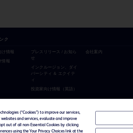
ンク
向け情報
プレスリリース / お知ら
会社案内
せ
け情報
インクルージョン、ダイ
バーシティ ＆ エクイテ
ィ
投資家向け情報（英語）
hnologies (“Cookies”) to improve our services,
r websites and services, evaluate and improve
ーポリシー
ご利用規約
t out of all non-Essential Cookies by clicking
rences using the Your Privacy Choices link at the