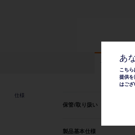
あ
仕様
こちら
提供を
はござ
仕様
保管/取り扱い
製品基本仕様