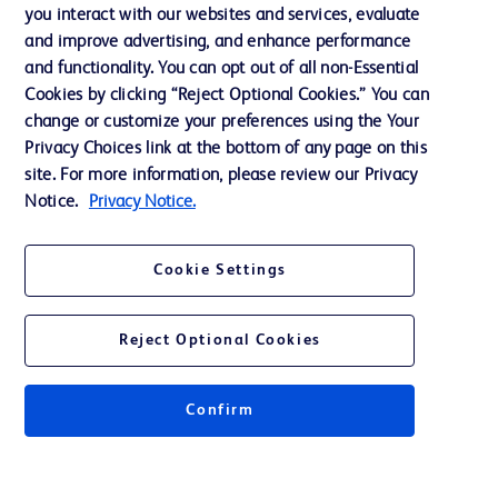
you interact with our websites and services, evaluate
会社案内
and improve advertising, and enhance performance
and functionality. You can opt out of all non-Essential
Cookies by clicking “Reject Optional Cookies.” You can
お問い合わせ
change or customize your preferences using the Your
Privacy Choices link at the bottom of any page on this
Cookie Preferences
site. For more information, please review our Privacy
プライバシーポリシー
Notice.
Privacy Notice.
ご利用規約
Cookie Settings
Reject Optional Cookies
© 2026 BD. All rights reserved. BD and the BD Logo are trademarks of
Becton, Dickinson and Company. All other trademarks are the property of
Confirm
their respective owners.