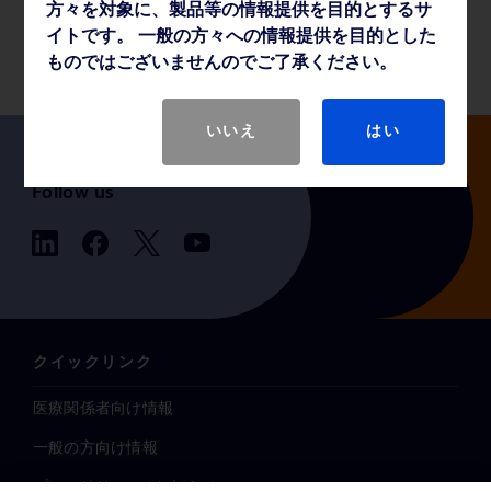
方々を対象に、製品等の情報提供を目的とするサ
製品基本仕様
イトです。 一般の方々への情報提供を目的とした
ものではございませんのでご了承ください。
いいえ
はい
Follow us
クイックリンク
医療関係者向け情報
一般の方向け情報
プレスリリース / お知らせ