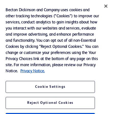
インクルージョン、ダイバー
Becton Dickinson and Company uses cookies and
シティ ＆ エクイティ
other tracking technologies (“Cookies”) to improve our
services, conduct analytics to gain insights about how
投資家向け情報（英語）
you interact with our websites and services, evaluate
会社案内
and improve advertising, and enhance performance
and functionality. You can opt out of all non-Essential
Cookies by clicking “Reject Optional Cookies.” You can
お問い合わせ
change or customize your preferences using the Your
Privacy Choices link at the bottom of any page on this
Cookie Preferences
site. For more information, please review our Privacy
プライバシーポリシー
Notice.
Privacy Notice.
ご利用規約
Cookie Settings
Reject Optional Cookies
© 2026 BD. All rights reserved. BD and the BD Logo are trademarks of