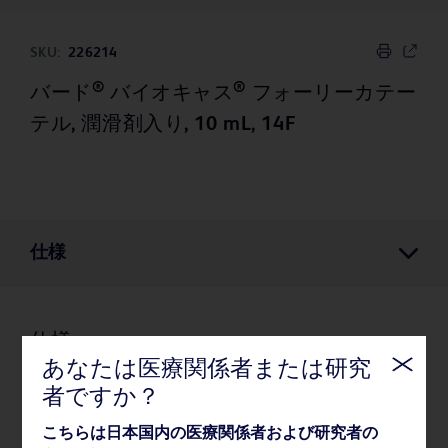
SKU:
226214
®
®
バード
バイオキャス
フォーリーカテー
テル, 潤滑剤入り, 10 mL, 14F
仕様
仕様
あなたは医療関係者または研究
者ですか？
薬事・その他情報
こちらは日本国内の医療関係者および研究者の