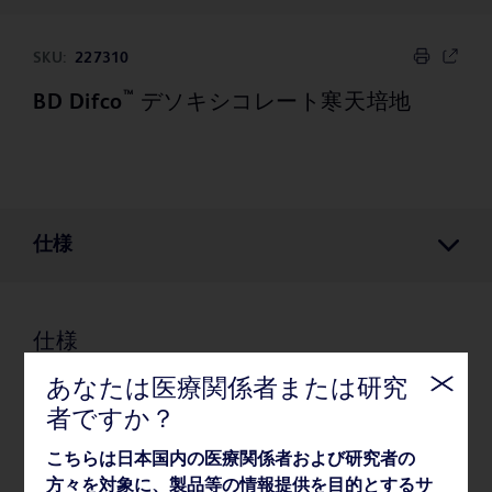
SKU:
227310
™
BD Difco
デソキシコレート寒天培地
仕様
仕様
あなたは医療関係者または研究
者ですか？
保管/取り扱い
こちらは日本国内の医療関係者および研究者の
方々を対象に、製品等の情報提供を目的とするサ