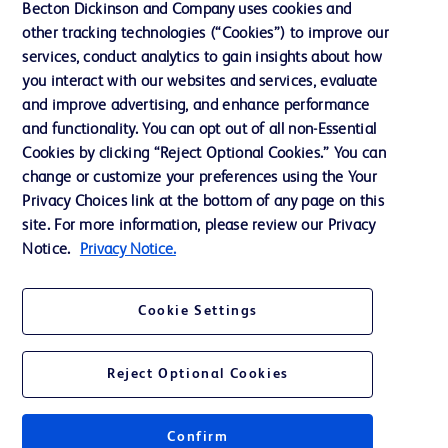
インクルージョン、ダイバー
Becton Dickinson and Company uses cookies and
シティ ＆ エクイティ
other tracking technologies (“Cookies”) to improve our
services, conduct analytics to gain insights about how
投資家向け情報（英語）
you interact with our websites and services, evaluate
会社案内
and improve advertising, and enhance performance
and functionality. You can opt out of all non-Essential
Cookies by clicking “Reject Optional Cookies.” You can
お問い合わせ
change or customize your preferences using the Your
Privacy Choices link at the bottom of any page on this
Cookie Preferences
site. For more information, please review our Privacy
プライバシーポリシー
Notice.
Privacy Notice.
ご利用規約
Cookie Settings
Reject Optional Cookies
© 2026 BD. All rights reserved. BD and the BD Logo are trademarks of
Becton, Dickinson and Company. All other trademarks are the property of
Confirm
their respective owners.