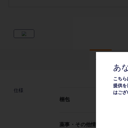
仕様
あ
こちら
提供を
仕様
はござ
梱包
薬事・その他情報