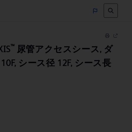
™
IS
尿管アクセスシース, ダ
0F, シース径 12F, シース長