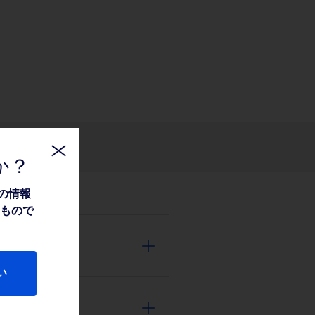
関連情報
か？
の情報
たもので
い