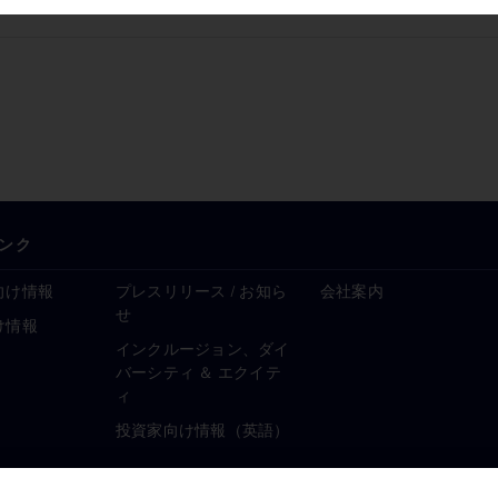
ンク
向け情報
プレスリリース / お知ら
会社案内
せ
け情報
インクルージョン、ダイ
バーシティ ＆ エクイテ
ィ
投資家向け情報（英語）