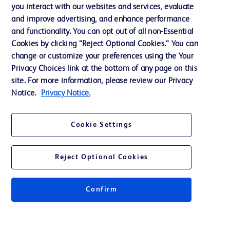
you interact with our websites and services, evaluate
会社案内
and improve advertising, and enhance performance
and functionality. You can opt out of all non-Essential
Cookies by clicking “Reject Optional Cookies.” You can
お問い合わせ
change or customize your preferences using the Your
Privacy Choices link at the bottom of any page on this
Cookie Preferences
site. For more information, please review our Privacy
プライバシーポリシー
Notice.
Privacy Notice.
ご利用規約
Cookie Settings
Reject Optional Cookies
© 2026 BD. All rights reserved. BD and the BD Logo are trademarks of
Becton, Dickinson and Company. All other trademarks are the property of
Confirm
their respective owners.