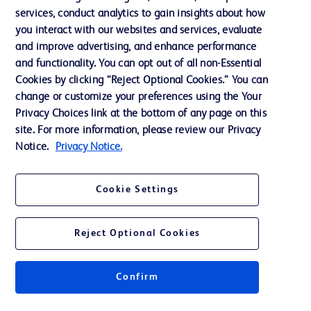
services, conduct analytics to gain insights about how
投資家向け情報（英語）
you interact with our websites and services, evaluate
会社案内
and improve advertising, and enhance performance
and functionality. You can opt out of all non-Essential
Cookies by clicking “Reject Optional Cookies.” You can
お問い合わせ
change or customize your preferences using the Your
Privacy Choices link at the bottom of any page on this
Cookie Preferences
site. For more information, please review our Privacy
プライバシーポリシー
Notice.
Privacy Notice.
ご利用規約
Cookie Settings
Reject Optional Cookies
© 2026 BD. All rights reserved. BD and the BD Logo are trademarks of
Becton, Dickinson and Company. All other trademarks are the property of
Confirm
their respective owners.