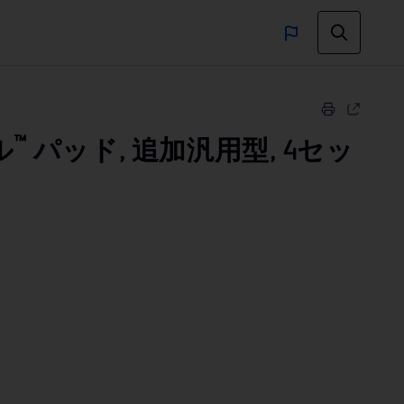
™
ル
パッド, 追加汎用型, 4セッ