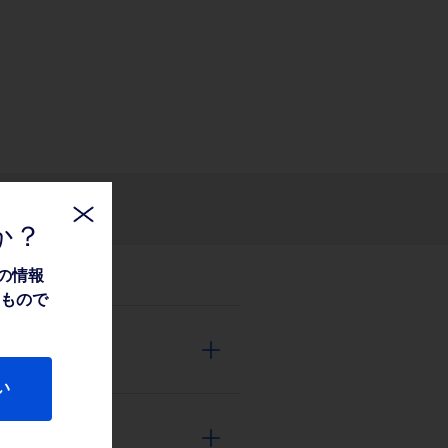
関連情報
か？
の情報
たもので
い