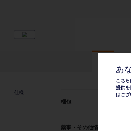
仕様
あ
こちら
提供を
仕様
はござ
梱包
薬事・その他情報