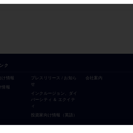
ンク
向け情報
プレスリリース / お知ら
会社案内
せ
け情報
インクルージョン、ダイ
バーシティ ＆ エクイテ
ィ
投資家向け情報（英語）