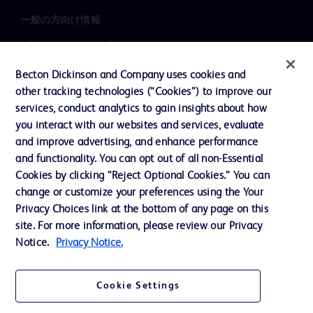
一般の方向け情報
プレスリリース / お知らせ
インクルージョン、ダイバー
Becton Dickinson and Company uses cookies and
シティ ＆ エクイティ
other tracking technologies (“Cookies”) to improve our
services, conduct analytics to gain insights about how
投資家向け情報（英語）
you interact with our websites and services, evaluate
会社案内
and improve advertising, and enhance performance
and functionality. You can opt out of all non-Essential
Cookies by clicking “Reject Optional Cookies.” You can
お問い合わせ
change or customize your preferences using the Your
Privacy Choices link at the bottom of any page on this
Cookie Preferences
site. For more information, please review our Privacy
プライバシーポリシー
Notice.
Privacy Notice.
ご利用規約
Cookie Settings