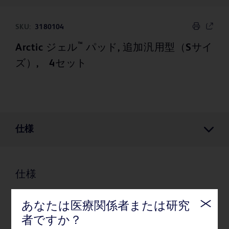
SKU:
3180104
™
Arctic ジェル
パッド, 追加汎用型（Sサイ
ズ）, 4セット
仕様
仕様
あなたは医療関係者または研究
梱包
者ですか？