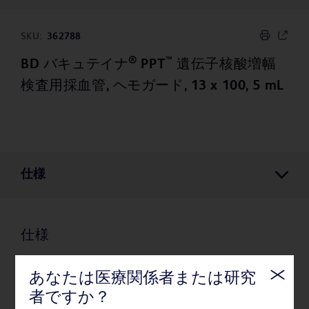
SKU:
362788
®
™
BD バキュテイナ
PPT
遺伝子核酸増幅
検査用採血管, ヘモガード, 13 x 100, 5 mL
仕様
仕様
あなたは医療関係者または研究
梱包
者ですか？