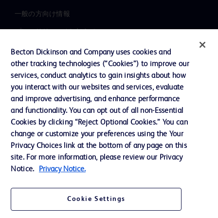
一般の方向け情報
プレスリリース / お知らせ
インクルージョン、ダイバー
Becton Dickinson and Company uses cookies and
シティ ＆ エクイティ
other tracking technologies (“Cookies”) to improve our
services, conduct analytics to gain insights about how
投資家向け情報（英語）
you interact with our websites and services, evaluate
会社案内
and improve advertising, and enhance performance
and functionality. You can opt out of all non-Essential
Cookies by clicking “Reject Optional Cookies.” You can
お問い合わせ
change or customize your preferences using the Your
Privacy Choices link at the bottom of any page on this
Cookie Preferences
site. For more information, please review our Privacy
プライバシーポリシー
Notice.
Privacy Notice.
ご利用規約
Cookie Settings