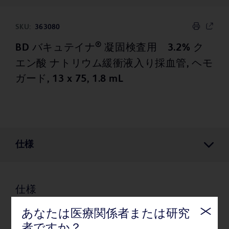
SKU:
363080
®
BD バキュテイナ
凝固検査用 3.2% ク
エン酸 ナトリウム緩衝液入り採血管, ヘモ
ガード, 13 x 75, 1.8 mL
仕様
仕様
あなたは医療関係者または研究
梱包
者ですか？