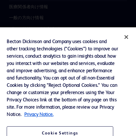
医療関係者向け情報
一般の方向け情報
プレスリリース / お知らせ
インクルージョン、ダイバー
Becton Dickinson and Company uses cookies and
シティ ＆ エクイティ
other tracking technologies (“Cookies”) to improve our
services, conduct analytics to gain insights about how
投資家向け情報（英語）
you interact with our websites and services, evaluate
会社案内
and improve advertising, and enhance performance
and functionality. You can opt out of all non-Essential
Cookies by clicking “Reject Optional Cookies.” You can
お問い合わせ
change or customize your preferences using the Your
Privacy Choices link at the bottom of any page on this
Cookie Preferences
site. For more information, please review our Privacy
プライバシーポリシー
Notice.
Privacy Notice.
ご利用規約
Cookie Settings