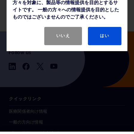
方々を対象に、製品等の情報提供を目的とするサ
薬事・その他情報
イトです。 一般の方々への情報提供を目的とした
ものではございませんのでご了承ください。
いいえ
はい
Follow us
クイックリンク
医療関係者向け情報
一般の方向け情報
プレスリリース / お知らせ