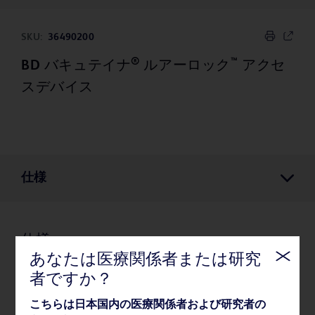
SKU:
36490200
®
™
BD バキュテイナ
ルアーロック
アクセ
スデバイス
仕様
仕様
あなたは医療関係者または研究
者ですか？
梱包
こちらは日本国内の医療関係者および研究者の