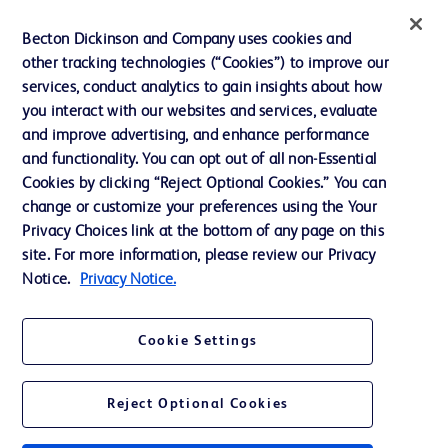
インクルージョン、ダイバー
Becton Dickinson and Company uses cookies and
シティ ＆ エクイティ
other tracking technologies (“Cookies”) to improve our
services, conduct analytics to gain insights about how
投資家向け情報（英語）
you interact with our websites and services, evaluate
会社案内
and improve advertising, and enhance performance
and functionality. You can opt out of all non-Essential
Cookies by clicking “Reject Optional Cookies.” You can
お問い合わせ
change or customize your preferences using the Your
Privacy Choices link at the bottom of any page on this
Cookie Preferences
site. For more information, please review our Privacy
プライバシーポリシー
Notice.
Privacy Notice.
ご利用規約
Cookie Settings
Reject Optional Cookies
© 2026 BD. All rights reserved. BD and the BD Logo are trademarks of