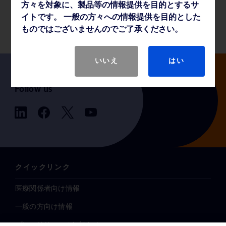
方々を対象に、製品等の情報提供を目的とするサ
製品基本仕様
イトです。 一般の方々への情報提供を目的とした
ものではございませんのでご了承ください。
いいえ
はい
Follow us
クイックリンク
医療関係者向け情報
一般の方向け情報
プレスリリース / お知らせ