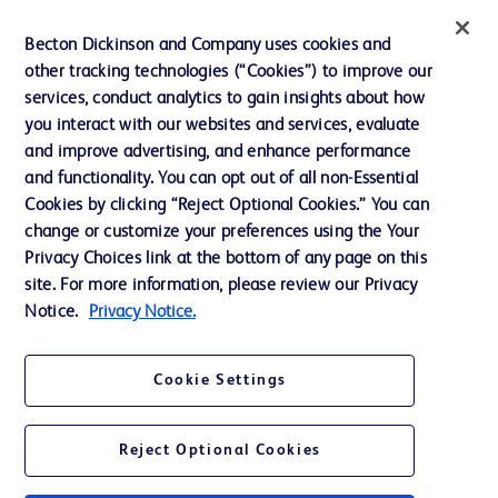
インクルージョン、ダイバー
Becton Dickinson and Company uses cookies and
シティ ＆ エクイティ
other tracking technologies (“Cookies”) to improve our
services, conduct analytics to gain insights about how
投資家向け情報（英語）
you interact with our websites and services, evaluate
会社案内
and improve advertising, and enhance performance
and functionality. You can opt out of all non-Essential
Cookies by clicking “Reject Optional Cookies.” You can
お問い合わせ
change or customize your preferences using the Your
Privacy Choices link at the bottom of any page on this
Cookie Preferences
site. For more information, please review our Privacy
プライバシーポリシー
Notice.
Privacy Notice.
ご利用規約
Cookie Settings
Reject Optional Cookies
© 2026 BD. All rights reserved. BD and the BD Logo are trademarks of