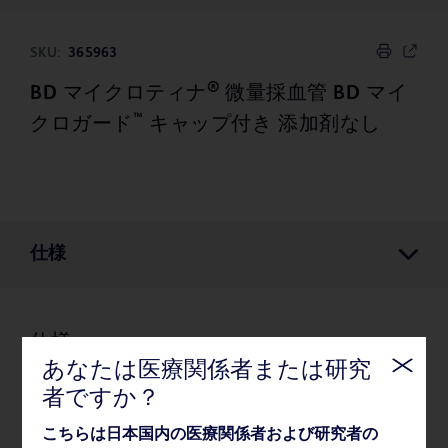
SKU:
365963
®
BD マイクロティナ
微量採血管 BD マイ
™
クロガード
キャップ付き 添加剤なし
仕様
仕様
あなたは医療関係者または研究
者ですか？
梱包
こちらは日本国内の医療関係者および研究者の