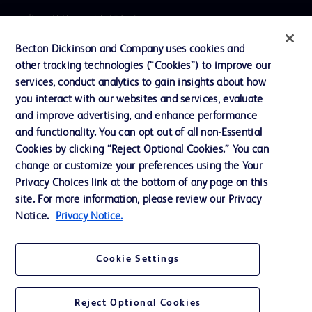
プレスリリース / お知らせ
インクルージョン、ダイバー
Becton Dickinson and Company uses cookies and
シティ ＆ エクイティ
other tracking technologies (“Cookies”) to improve our
services, conduct analytics to gain insights about how
投資家向け情報（英語）
you interact with our websites and services, evaluate
会社案内
and improve advertising, and enhance performance
and functionality. You can opt out of all non-Essential
Cookies by clicking “Reject Optional Cookies.” You can
お問い合わせ
change or customize your preferences using the Your
Privacy Choices link at the bottom of any page on this
Cookie Preferences
site. For more information, please review our Privacy
プライバシーポリシー
Notice.
Privacy Notice.
ご利用規約
Cookie Settings
Reject Optional Cookies