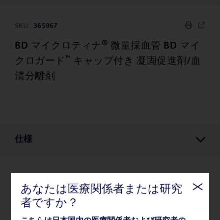
SKU:
365967
®
BD マイクロティナ
微量採血管 BD マイ
™
クロガード
キャップ付き 凝固促進剤/血
清分離剤
仕様
仕様
あなたは医療関係者または研究
者ですか？
梱包