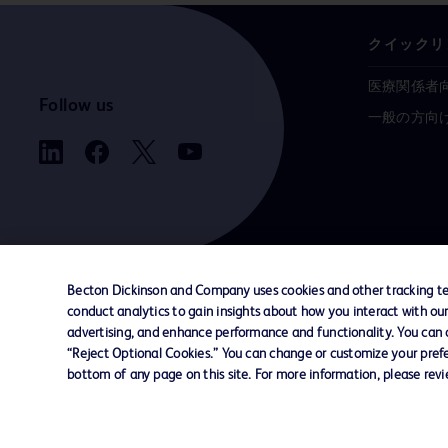
クイックリ
医療関係者
Follow us
一般の方向
Becton Dickinson and Company uses cookies and other tracking tec
conduct analytics to gain insights about how you interact with ou
お問い合わせ
Cookie Preferences
プライバシ
advertising, and enhance performance and functionality. You can op
“Reject Optional Cookies.” You can change or customize your prefe
bottom of any page on this site. For more information, please rev
© 2026 BD. All rights reserved. BD and the B
are trademarks of Becton, Dickinson and Comp
other trademarks are the property of their re