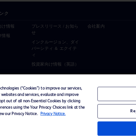
ンク
向け情報
プレスリリース / お知ら
会社案内
せ
け情報
インクルージョン、ダイ
バーシティ ＆ エクイテ
ィ
投資家向け情報（英語）
hnologies (“Cookies”) to improve our services,
r websites and services, evaluate and improve
ーポリシー
ご利用規約
t out of all non-Essential Cookies by clicking
rences using the Your Privacy Choices link at the
Re
iew our Privacy Notice.
Privacy Notice.
D Logo
any. All
spective