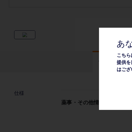
あ
こちら
仕様
提供を
はござ
仕様
薬事・その他情報