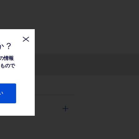
か？
の情報
関連情報
たもので
い