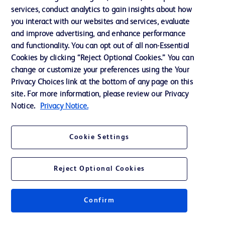
services, conduct analytics to gain insights about how
投資家向け情報（英語）
you interact with our websites and services, evaluate
会社案内
and improve advertising, and enhance performance
and functionality. You can opt out of all non-Essential
Cookies by clicking “Reject Optional Cookies.” You can
お問い合わせ
change or customize your preferences using the Your
Privacy Choices link at the bottom of any page on this
Cookie Preferences
site. For more information, please review our Privacy
プライバシーポリシー
Notice.
Privacy Notice.
ご利用規約
Cookie Settings
Reject Optional Cookies
© 2026 BD. All rights reserved. BD and the BD Logo are trademarks of
Becton, Dickinson and Company. All other trademarks are the property of
Confirm
their respective owners.