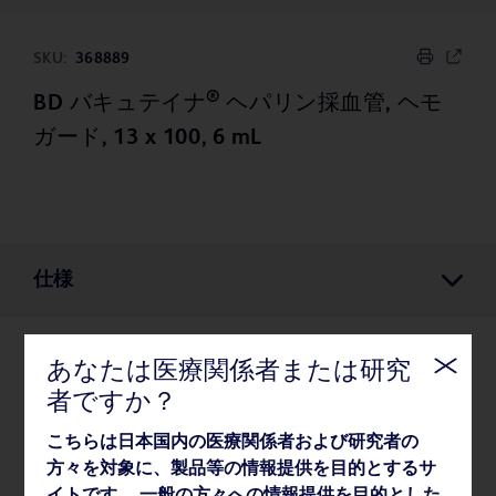
SKU:
368889
®
BD バキュテイナ
ヘパリン採血管, ヘモ
ガード, 13 x 100, 6 mL
仕様
あなたは医療関係者または研究
仕様
者ですか？
こちらは日本国内の医療関係者および研究者の
薬事・その他情報
方々を対象に、製品等の情報提供を目的とするサ