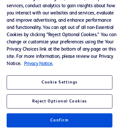
services, conduct analytics to gain insights about how
投資家向け情報（英語）
you interact with our websites and services, evaluate
会社案内
and improve advertising, and enhance performance
and functionality. You can opt out of all non-Essential
Cookies by clicking “Reject Optional Cookies.” You can
お問い合わせ
change or customize your preferences using the Your
Privacy Choices link at the bottom of any page on this
Cookie Preferences
site. For more information, please review our Privacy
プライバシーポリシー
Notice.
Privacy Notice.
ご利用規約
Cookie Settings
Reject Optional Cookies
© 2026 BD. All rights reserved. BD and the BD Logo are trademarks of
Becton, Dickinson and Company. All other trademarks are the property of
Confirm
their respective owners.