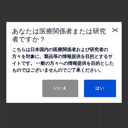
あなたは医療関係者または研究
関連情報
者ですか？
こちらは日本国内の医療関係者および研究者の
方々を対象に、製品等の情報提供を目的とするサ
イトです。 一般の方々への情報提供を目的とした
資料
イベ
ものではございませんのでご了承ください。
製品カタログ、ビデオ等、各種資
学会・
料
いいえ
はい
詳細は
詳細はこちら