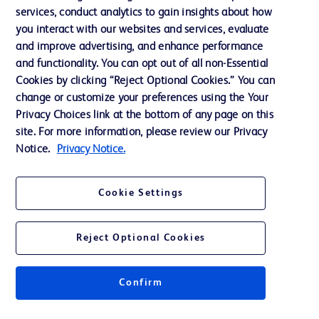
services, conduct analytics to gain insights about how
投資家向け情報（英語）
you interact with our websites and services, evaluate
会社案内
and improve advertising, and enhance performance
and functionality. You can opt out of all non-Essential
Cookies by clicking “Reject Optional Cookies.” You can
お問い合わせ
change or customize your preferences using the Your
Privacy Choices link at the bottom of any page on this
Cookie Preferences
site. For more information, please review our Privacy
プライバシーポリシー
Notice.
Privacy Notice.
ご利用規約
Cookie Settings
Reject Optional Cookies
© 2026 BD. All rights reserved. BD and the BD Logo are trademarks of
Becton, Dickinson and Company. All other trademarks are the property of
Confirm
their respective owners.