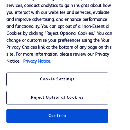
services, conduct analytics to gain insights about how
投資家向け情報（英語）
you interact with our websites and services, evaluate
会社案内
and improve advertising, and enhance performance
and functionality. You can opt out of all non-Essential
Cookies by clicking “Reject Optional Cookies.” You can
お問い合わせ
change or customize your preferences using the Your
Privacy Choices link at the bottom of any page on this
Cookie Preferences
site. For more information, please review our Privacy
プライバシーポリシー
Notice.
Privacy Notice.
ご利用規約
Cookie Settings
Reject Optional Cookies
© 2026 BD. All rights reserved. BD and the BD Logo are trademarks of
Becton, Dickinson and Company. All other trademarks are the property of
Confirm
their respective owners.