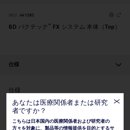
SKU:
441385
™
BD バクテック
FX システム 本体（Top）
仕様
仕様
あなたは医療関係者または研究
者ですか？
梱包
こちらは日本国内の医療関係者および研究者の
方々を対象に、製品等の情報提供を目的とするサ