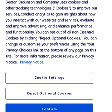
インクルージョン、ダイバー
Becton Dickinson and Company uses cookies and
シティ ＆ エクイティ
other tracking technologies (“Cookies”) to improve our
services, conduct analytics to gain insights about how
投資家向け情報（英語）
you interact with our websites and services, evaluate
会社案内
and improve advertising, and enhance performance
and functionality. You can opt out of all non-Essential
Cookies by clicking “Reject Optional Cookies.” You can
お問い合わせ
change or customize your preferences using the Your
Privacy Choices link at the bottom of any page on this
Cookie Preferences
site. For more information, please review our Privacy
プライバシーポリシー
Notice.
Privacy Notice.
ご利用規約
Cookie Settings
Reject Optional Cookies
© 2026 BD. All rights reserved. BD and the BD Logo are trademarks of
Becton, Dickinson and Company. All other trademarks are the property of
Confirm
their respective owners.