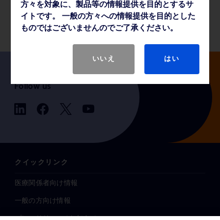
方々を対象に、製品等の情報提供を目的とするサ
薬事・その他情報
イトです。 一般の方々への情報提供を目的とした
ものではございませんのでご了承ください。
いいえ
はい
Follow us
クイックリンク
医療関係者向け情報
一般の方向け情報
プレスリリース / お知らせ