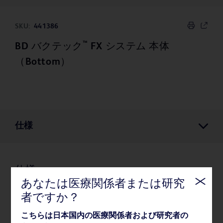
SKU:
441386
™
BD バクテック
FX システム 本体
（Bottom）
仕様
仕様
あなたは医療関係者または研究
者ですか？
梱包
こちらは日本国内の医療関係者および研究者の