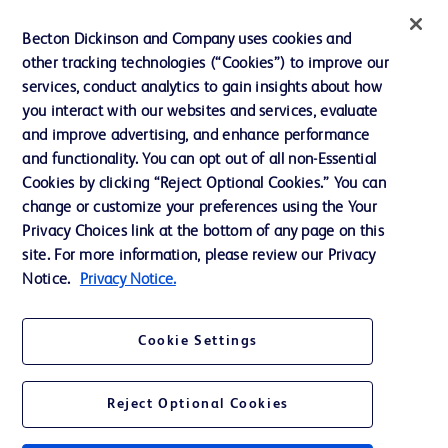
インクルージョン、ダイバー
Becton Dickinson and Company uses cookies and
シティ ＆ エクイティ
other tracking technologies (“Cookies”) to improve our
services, conduct analytics to gain insights about how
投資家向け情報（英語）
you interact with our websites and services, evaluate
会社案内
and improve advertising, and enhance performance
and functionality. You can opt out of all non-Essential
Cookies by clicking “Reject Optional Cookies.” You can
お問い合わせ
change or customize your preferences using the Your
Privacy Choices link at the bottom of any page on this
Cookie Preferences
site. For more information, please review our Privacy
プライバシーポリシー
Notice.
Privacy Notice.
ご利用規約
Cookie Settings
Reject Optional Cookies
© 2026 BD. All rights reserved. BD and the BD Logo are trademarks of