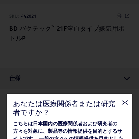
SKU:
442021
™
BD バクテック
21F溶血タイプ嫌気用ボ
トルP
仕様
あなたは医療関係者または研究
仕様
者ですか？
こちらは日本国内の医療関係者および研究者の
梱包
方々を対象に、製品等の情報提供を目的とするサ