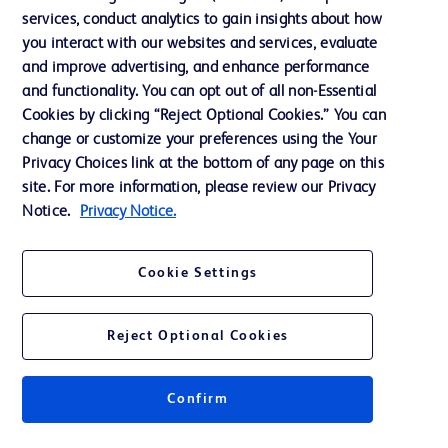
services, conduct analytics to gain insights about how
投資家向け情報（英語）
you interact with our websites and services, evaluate
会社案内
and improve advertising, and enhance performance
and functionality. You can opt out of all non-Essential
Cookies by clicking “Reject Optional Cookies.” You can
お問い合わせ
change or customize your preferences using the Your
Privacy Choices link at the bottom of any page on this
Cookie Preferences
site. For more information, please review our Privacy
プライバシーポリシー
Notice.
Privacy Notice.
ご利用規約
Cookie Settings
Reject Optional Cookies
© 2026 BD. All rights reserved. BD and the BD Logo are trademarks of
Becton, Dickinson and Company. All other trademarks are the property of
Confirm
their respective owners.